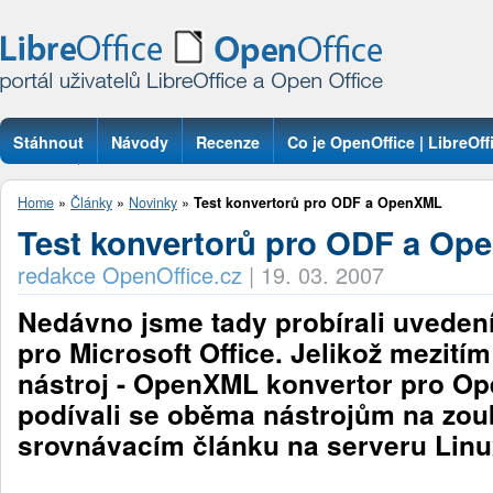
Stáhnout
Návody
Recenze
Co je OpenOffice | LibreOff
Otázky
Home
»
Články
»
Novinky
»
Test konvertorů pro ODF a OpenXML
Test konvertorů pro ODF a O
redakce OpenOffice.cz
|
19. 03. 2007
Nedávno jsme tady probírali uveden
pro Microsoft Office. Jelikož mezití
nástroj - OpenXML konvertor pro Ope
podívali se oběma nástrojům na zou
srovnávacím článku na serveru Lin