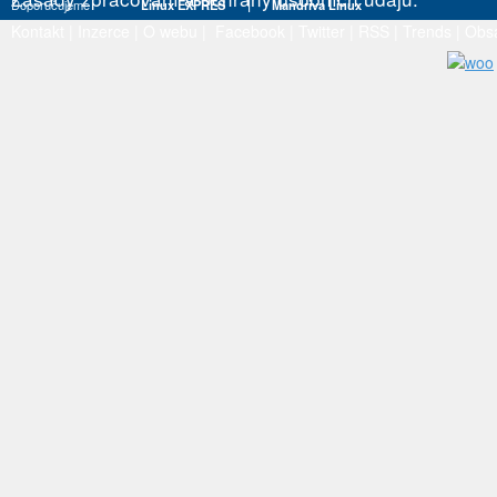
Doporučujeme
Linux EXPRES
|
Mandriva Linux
Kontakt
|
Inzerce
|
O webu
|
Facebook
|
Twitter
|
RSS
|
Trends
|
Obs