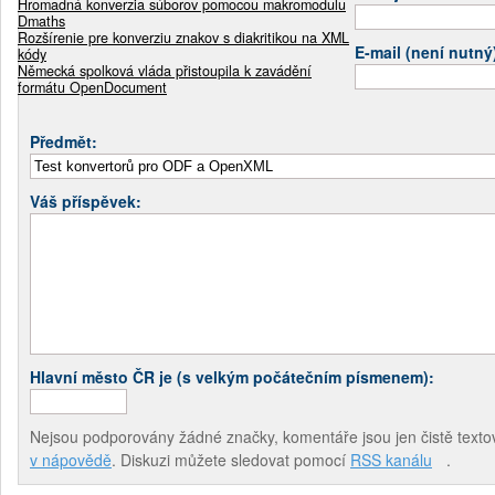
Hromadná konverzia súborov pomocou makromodulu
Dmaths
Rozšírenie pre konverziu znakov s diakritikou na XML
E-mail (není nutný
kódy
Německá spolková vláda přistoupila k zavádění
formátu OpenDocument
Předmět:
Váš příspěvek:
Hlavní město ČR je (s velkým počátečním písmenem):
Nejsou podporovány žádné značky, komentáře jsou jen čistě textov
v nápovědě
. Diskuzi můžete sledovat pomocí
RSS kanálu
.