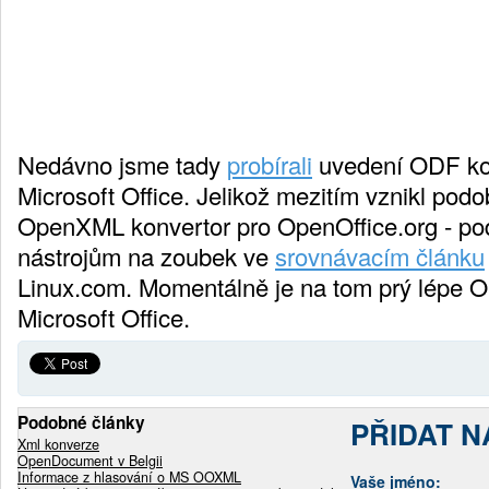
Nedávno jsme tady
probírali
uvedení ODF ko
Microsoft Office. Jelikož mezitím vznikl podo
OpenXML konvertor pro OpenOffice.org - po
nástrojům na zoubek ve
srovnávacím článku
Linux.com. Momentálně je na tom prý lépe O
Microsoft Office.
Podobné články
PŘIDAT 
Xml konverze
OpenDocument v Belgii
Informace z hlasování o MS OOXML
Vaše jméno: