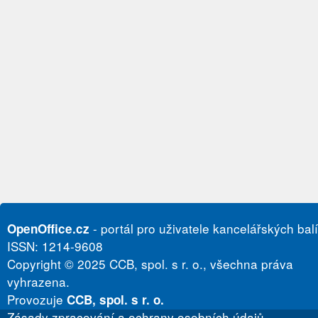
- portál pro uživatele kancelářských bal
OpenOffice.cz
ISSN: 1214-9608
Copyright © 2025 CCB, spol. s r. o., všechna práva
vyhrazena.
Provozuje
CCB, spol. s r. o.
Zásady zpracování a ochrany osobních údajů.