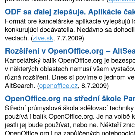
ODF sa ďalej zlepšuje. Aplikácie čak
Formát pre kancelárske aplikácie vylepšujú 
konkurujúci dodávatelia. Nedávno sa dohodl
veciach. (
zive.sk
, 7.7.2009)
Rozšíření v OpenOffice.org – AltSe
Kancelářský balík OpenOffice.org je bezespo
v některých oblastech nemusí všem vystačova
různá rozšíření. Dnes si povíme o jednom v
AltSearch. (
openoffice.cz
, 8.7.2009)
OpenOffice.org na střední škole Pa
Střední průmyslová škola sdělovací technik
používá i balík OpenOffice.org. Je na volbě 
jestli jej bude používat, nebo ne. Někteří zni
OpenOffice.org i na zapůjčených noteboocíc