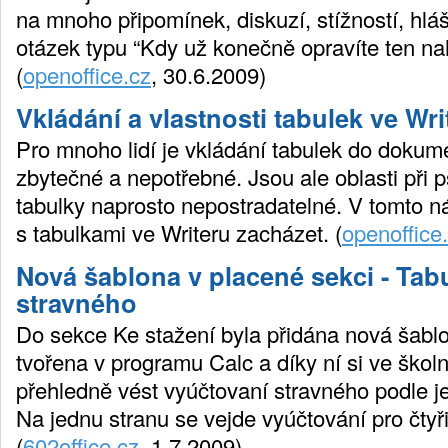
na mnoho připomínek, diskuzí, stížností, hlá
otázek typu “Kdy už konečně opravíte ten n
(
openoffice.cz
, 30.6.2009)
Vkládání a vlastnosti tabulek ve Wri
Pro mnoho lidí je vkládání tabulek do dokum
zbytečné a nepotřebné. Jsou ale oblasti při p
tabulky naprosto nepostradatelné. V tomto n
s tabulkami ve Writeru zacházet. (
openoffice
Nová šablona v placené sekci - Tab
stravného
Do sekce Ke stažení byla přidána nová šablo
tvořena v programu Calc a díky ní si ve škol
přehledně vést vyúčtovaní stravného podle j
Na jednu stranu se vejde vyúčtování pro čtyři
(
602office.cz
, 1.7.2009)