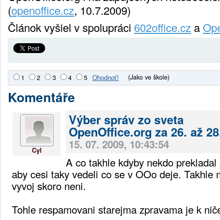
(
openoffice.cz
, 10.7.2009)
Článok vyšiel v spolupráci
602office.cz
a
Ope
(Jako ve škole)
1
2
3
4
5
Komentáře
Výber správ zo sveta
OpenOffice.org za 26. až 28
15. 07. 2009, 10:43:54
Cyl
A co takhle kdyby nekdo prekladal
aby cesi taky vedeli co se v OOo deje. Takhle 
vyvoj skoro neni.
Tohle respamovani starejma zpravama je k ni