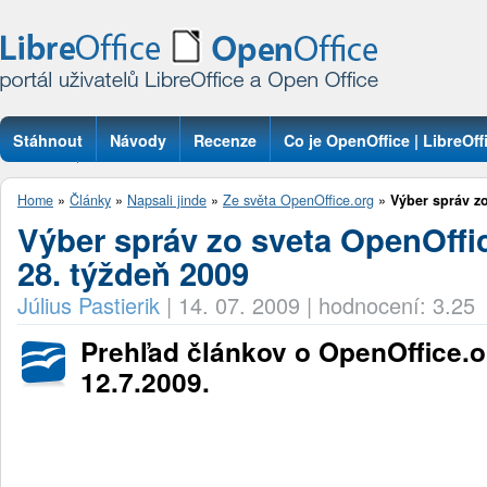
Stáhnout
Návody
Recenze
Co je OpenOffice | LibreOff
Otázky
Home
»
Články
»
Napsali jinde
»
Ze světa OpenOffice.org
»
Výber správ zo
Výber správ zo sveta OpenOffic
28. týždeň 2009
Július Pastierik
|
14. 07. 2009
|
hodnocení: 3.25
Prehľad článkov o OpenOffice.o
12.7.2009.