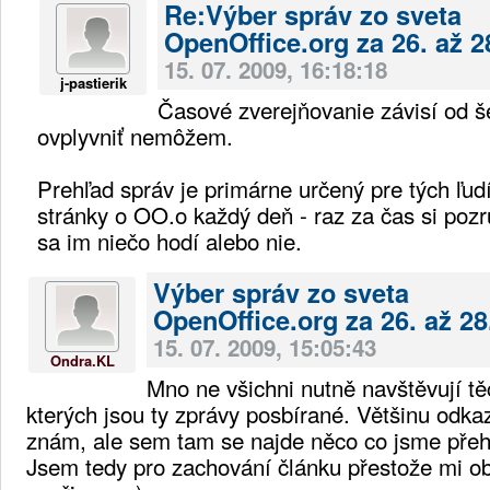
Re:Výber správ zo sveta
OpenOffice.org za 26. až 2
15. 07. 2009, 16:18:18
j-pastierik
Časové zverejňovanie závisí od šé
ovplyvniť nemôžem.
Prehľad správ je primárne určený pre tých ľudí
stránky o OO.o každý deň - raz za čas si pozrú
sa im niečo hodí alebo nie.
Výber správ zo sveta
OpenOffice.org za 26. až 28
15. 07. 2009, 15:05:43
Ondra.KL
Mno ne všichni nutně navštěvují tě
kterých jsou ty zprávy posbírané. Většinu odk
znám, ale sem tam se najde něco co jsme přeh
Jsem tedy pro zachování článku přestože mi o