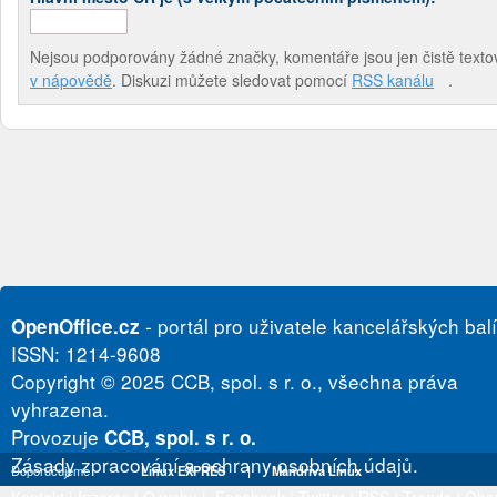
Nejsou podporovány žádné značky, komentáře jsou jen čistě textov
v nápovědě
. Diskuzi můžete sledovat pomocí
RSS kanálu
.
- portál pro uživatele kancelářských bal
OpenOffice.cz
ISSN: 1214-9608
Copyright © 2025 CCB, spol. s r. o., všechna práva
vyhrazena.
Provozuje
CCB, spol. s r. o.
Zásady zpracování a ochrany osobních údajů.
Doporučujeme
Linux EXPRES
|
Mandriva Linux
Kontakt
|
Inzerce
|
O webu
|
Facebook
|
Twitter
|
RSS
|
Trends
|
Obs