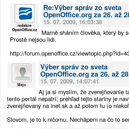
Re:Výber správ zo sveta
OpenOffice.org za 26. až 2
15. 07. 2009, 16:03:38
redakce
OpenOffice.cz
Marně sháním člověka, který by s
Prostě nejsou lidi.
http://forum.openoffice.cz/viewtopic.php?id=4
Výber správ zo sveta
OpenOffice.org za 26. až 28
15. 07. 2009, 14:07:41
Majo
Aj ja si myslím, že zverejňovanie 
tento portál nepatrí; prehľad tejto stariny je na
zverejňovaný na inet.sk a až potom tu (o niekoľ
Slovom, je to k ničomu. Nechápem na čo to se