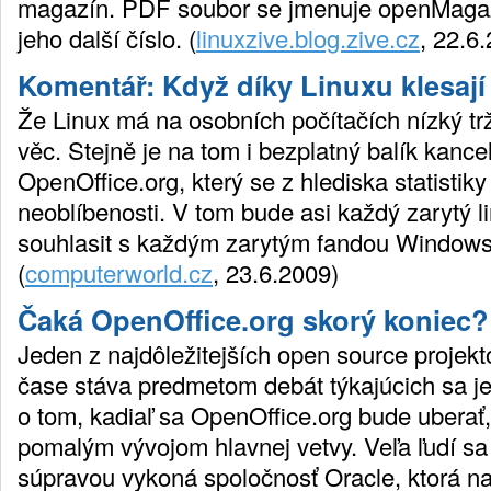
magazín. PDF soubor se jmenuje openMagaz
jeho další číslo. (
linuxzive.blog.zive.cz
, 22.6
Komentář: Když díky Linuxu klesají
Že Linux má na osobních počítačích nízký trž
věc. Stejně je na tom i bezplatný balík kance
OpenOffice.org, který se z hlediska statistiky 
neoblíbenosti. V tom bude asi každý zarytý l
souhlasit s každým zarytým fandou Windows
(
computerworld.cz
, 23.6.2009)
Čaká OpenOffice.org skorý koniec?
Jeden z najdôležitejších open source projek
čase stáva predmetom debát týkajúcich sa j
o tom, kadiaľ sa OpenOffice.org bude ubera
pomalým vývojom hlavnej vetvy. Veľa ľudí sa 
súpravou vykoná spoločnosť Oracle, ktorá 