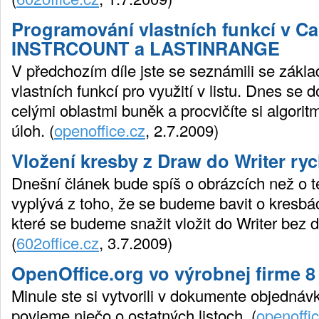
Programování vlastních funkcí v C
INSTRCOUNT a LASTINRANGE
V předchozím díle jste se seznámili se zákl
vlastních funkcí pro využití v listu. Dnes se d
celými oblastmi buněk a procvičíte si algorit
úloh. (
openoffice.cz
, 2.7.2009)
Vložení kresby z Draw do Writer ry
Dnešní článek bude spíš o obrázcích než o te
vyplývá z toho, že se budeme bavit o kresb
které se budeme snažit vložit do Writer bez 
(
602office.cz
, 3.7.2009)
OpenOffice.org vo výrobnej firme 8
Minule ste si vytvorili v dokumente objednávka
povieme niečo o ostatných listoch. (
openoffi