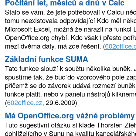
Počítání let, měsíců a dnů v Calc
Stalo se vám, že jste potřebovali v Calcu něc
tomu neexistovala odpovídající Kdo měl někd
Microsoft Excel, možná že narazil na funkci 
OpenOffice.org chybí. Kdo však i přesto potře
mezi dvěma daty, má zde řešení. (
602office.
Základní funkce SUMA
Tato funkce slouží k součtu několika buněk. J
spustíme tak, že buď do vzorcového pole z
přičemž se do závorek udává rozmezí buněk,
funkce platit, nebo v panelu nástrojů klikne
(
602office.cz
, 29.6.2009)
Má OpenOffice.org vážné problémy 
Tuto sugestivní otázku si klade Thorsten Z
dohlížejícího v Sunu na kvalitu kancelářskéh