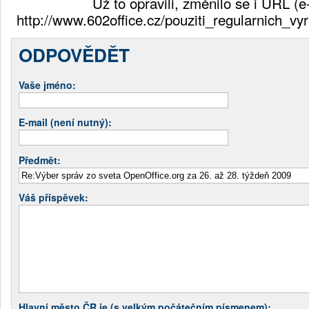
Už to opravili, změnilo se i URL (e
http://www.602office.cz/pouziti_regularnich_vyr
ODPOVĚDĚT
Vaše jméno:
E-mail (není nutný):
Předmět:
Váš příspěvek:
Hlavní město ČR je (s velkým počátečním písmenem):