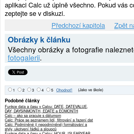
aplikaci Calc už úplně všechno. Pokud vás c
zeptejte se v diskuzi.
Předchozí kapitola
Zpět n
Obrázky k článku
Všechny obrázky a fotografie nalezne
fotogalerii
.
(Jako ve škole)
1
2
3
4
5
Podobné články
Funkce data a času v Calcu: DATE, DATEVALUE,
DAY, DAYSINMONTH, EDATE a EOMONTH
Calc – ako sa pracuje s dátumom
Calc: Práce se seznamem lidí, filtrování a řazení dat
Calc: Podmíněné (i nepodmíněné) formátování a
styly, ukotvení řádků a sloupců
Funkce data a času v Calcu: HOUR, ISLEAPYEAR,