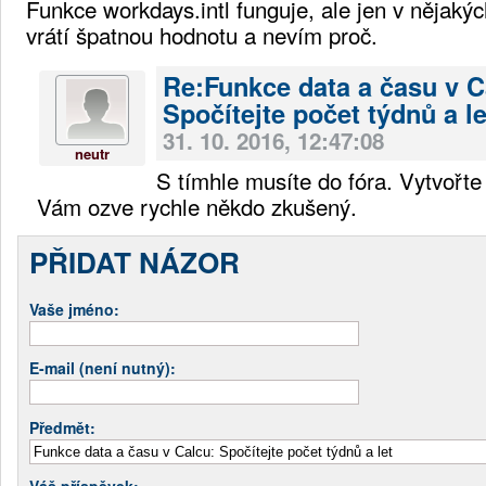
Funkce workdays.intl funguje, ale jen v nějaký
vrátí špatnou hodnotu a nevím proč.
Re:Funkce data a času v C
Spočítejte počet týdnů a le
31. 10. 2016, 12:47:08
neutr
S tímhle musíte do fóra. Vytvořte
Vám ozve rychle někdo zkušený.
PŘIDAT NÁZOR
Vaše jméno:
E-mail (není nutný):
Předmět:
Váš příspěvek: