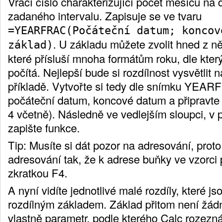
Vrací číslo charakterizující počet měsíců na
zadaného intervalu. Zapisuje se ve tvaru
=YEARFRAC(Počáteční datum; koncov
. U základu můžete zvolit hned z n
základ)
které přísluší mnoha formátům roku, dle kte
počítá. Nejlepší bude si rozdílnost vysvětlit 
příkladě. Vytvořte si tedy dle snímku YEAR
počáteční datum, koncové datum a připravte 
4 včetně). Následně ve vedlejším sloupci, v 
zapište funkce.
Tip: Musíte si dát pozor na adresování, proto
adresování tak, že k adrese buňky ve vzorci 
zkratkou F4.
A nyní vidíte jednotlivé malé rozdíly, které 
rozdílným základem. Základ přitom není žád
vlastně parametr, podle kterého Calc rozezn