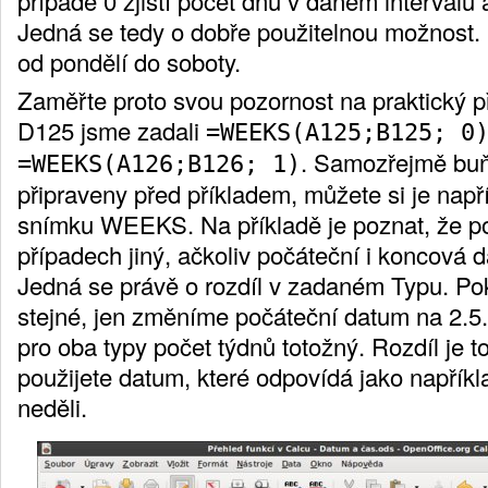
případě 0 zjistí počet dnů v daném intervalu 
Jedná se tedy o dobře použitelnou možnost.
od pondělí do soboty.
Zaměřte proto svou pozornost na praktický p
D125 jsme zadali
=WEEKS(A125;B125; 0
. Samozřejmě buňk
=WEEKS(A126;B126; 1)
připraveny před příkladem, můžete si je např
snímku WEEKS. Na příkladě je poznat, že po
případech jiný, ačkoliv počáteční i koncová 
Jedná se právě o rozdíl v zadaném Typu. Po
stejné, jen změníme počáteční datum na 2.5.
pro oba typy počet týdnů totožný. Rozdíl je to
použijete datum, které odpovídá jako napříkl
neděli.