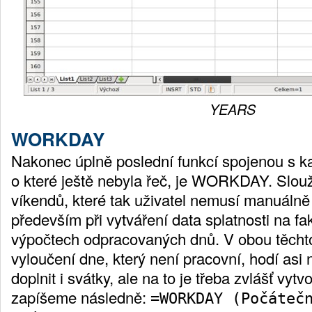
YEARS
WORKDAY
Nakonec úplně poslední funkcí spojenou s ka
o které ještě nebyla řeč, je WORKDAY. Slouž
víkendů, které tak uživatel nemusí manuálně 
především při vytváření data splatnosti na fa
výpočtech odpracovaných dnů. V obou těcht
vyloučení dne, který není pracovní, hodí asi n
doplnit i svátky, ale na to je třeba zvlášť vy
zapíšeme následně:
=WORKDAY (Počáteč