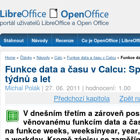
Stáhnout
Návody
Recenze
Co je OpenOffice | LibreOff
Otázky
Home
»
Články
»
Návody
»
Calc
»
Funkce data a času v Calcu
»
Funkce dat
Funkce data a času v Calcu: Sp
týdnů a let
Michal Polák
|
27. 06. 2011
|
hodnocení: 1.00
Předchozí kapitola
Zpět n
V dnešním třetím a zároveň po
věnovanému funkcím data a ča
na funkce weeks, weeksinyear, year,
a workday. Kromě zápisu se zaměřím