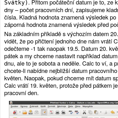
. Přitom počáteční datum je to, ze
Svátky)
dny – počet pracovních dní, zapisujeme kla
čísla. Kladná hodnota znamená výsledek po
záporná hodnota znamená výsledek před po
Na základním příkladě s výchozím datem 20.
vidět, že po přičtení jednoho dne nám vrátí 
odečteme -1 tak naopak 19.5. Datum 20. květ
pátek a my chceme nastavit například datum 
dnu, ale to je sobota a neděle. Calc to ví, a 
chcete-li nabídne nejbližší datum pracovního 
květen. Naopak, pokud chceme mít datum spl
Calc vrátí 19. květen, protože před pátkem je 
pracovní den.