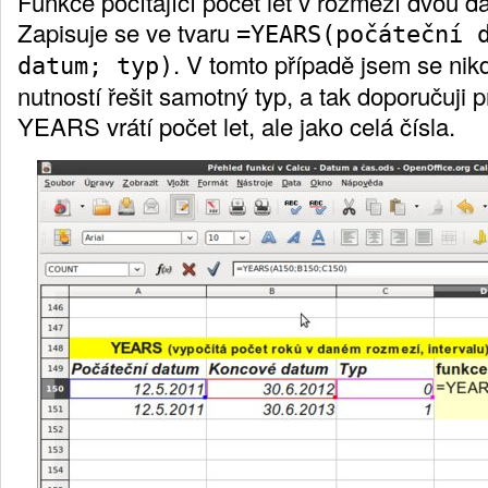
Funkce počítající počet let v rozmezí dvou 
Zapisuje se ve tvaru
=YEARS(počáteční 
. V tomto případě jsem se nik
datum; typ)
nutností řešit samotný typ, a tak doporučuji 
YEARS vrátí počet let, ale jako celá čísla.