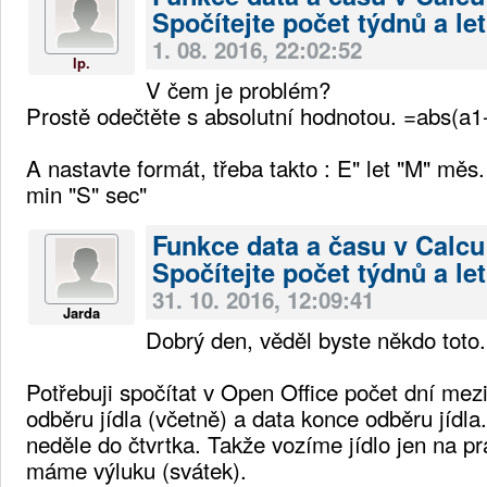
Spočítejte počet týdnů a let
1. 08. 2016, 22:02:52
lp.
V čem je problém?
Prostě odečtěte s absolutní hodnotou. =abs(a1
A nastavte formát, třeba takto : E" let "M" měs
min "S" sec"
Funkce data a času v Calcu
Spočítejte počet týdnů a let
31. 10. 2016, 12:09:41
Jarda
Dobrý den, věděl byste někdo toto.
Potřebuji spočítat v Open Office počet dní mez
odběru jídla (včetně) a data konce odběru jídla
neděle do čtvrtka. Takže vozíme jídlo jen na p
máme výluku (svátek).