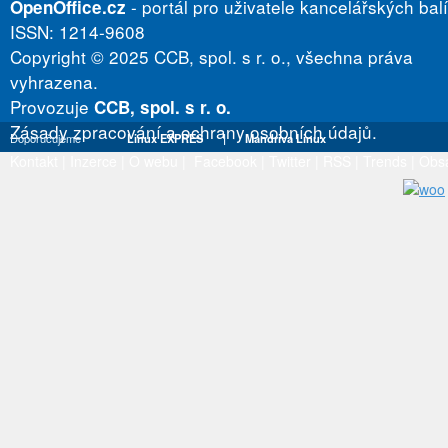
- portál pro uživatele kancelářských bal
OpenOffice.cz
ISSN: 1214-9608
Copyright © 2025 CCB, spol. s r. o., všechna práva
vyhrazena.
Provozuje
CCB, spol. s r. o.
Zásady zpracování a ochrany osobních údajů.
Doporučujeme
Linux EXPRES
|
Mandriva Linux
Kontakt
|
Inzerce
|
O webu
|
Facebook
|
Twitter
|
RSS
|
Trends
|
Obs