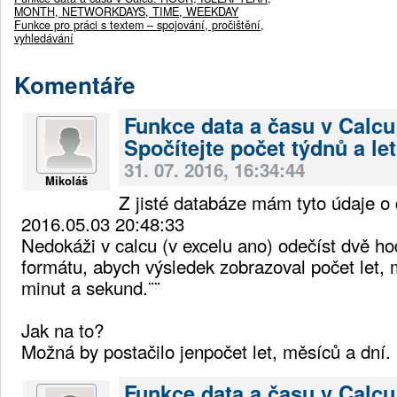
MONTH, NETWORKDAYS, TIME, WEEKDAY
Funkce pro práci s textem – spojování, pročištění,
vyhledávání
Komentáře
Funkce data a času v Calcu
Spočítejte počet týdnů a let
31. 07. 2016, 16:34:44
Mikoláš
Z jisté databáze mám tyto údaje o
2016.05.03 20:48:33
Nedokáži v calcu (v excelu ano) odečíst dvě ho
formátu, abych výsledek zobrazoval počet let, 
minut a sekund.¨¨
Jak na to?
Možná by postačilo jenpočet let, měsíců a dní.
Funkce data a času v Calcu