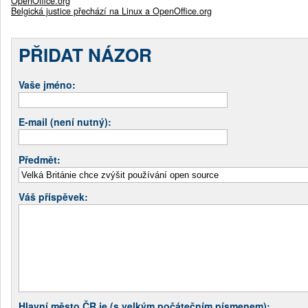
OpenOffice.org
Belgická justice přechází na Linux a OpenOffice.org
PŘIDAT NÁZOR
Vaše jméno:
E-mail (není nutný):
Předmět:
Váš příspěvek:
Hlavní město ČR je (s velkým počátečním písmenem):