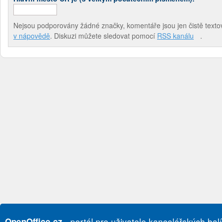
Nejsou podporovány žádné značky, komentáře jsou jen čistě textov
v nápovědě
. Diskuzi můžete sledovat pomocí
RSS kanálu
.
- portál pro uživatele kancelářských bal
OpenOffice.cz