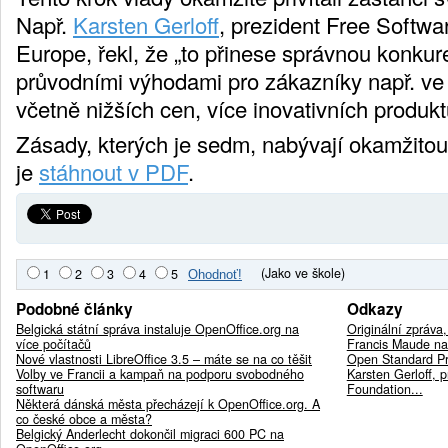
Např.
Karsten Gerloff
, prezident Free Softw
Europe, řekl, že „to přinese správnou konkur
průvodními výhodami pro zákazníky např. ve
včetně nižších cen, více inovativních produktů
Zásady, kterých je sedm, nabývají okamžitou
je
stáhnout v PDF
.
(Jako ve škole)
1
2
3
4
5
Podobné články
Odkazy
Belgická státní správa instaluje OpenOffice.org na
Originální zpráva,
více počítačů
Francis Maude na 
Nové vlastnosti LibreOffice 3.5 – máte se na co těšit
Open Standard Pri
Volby ve Francii a kampaň na podporu svobodného
Karsten Gerloff, 
softwaru
Foundation...
Některá dánská města přecházejí k OpenOffice.org. A
co české obce a města?
Belgický Anderlecht dokončil migraci 600 PC na