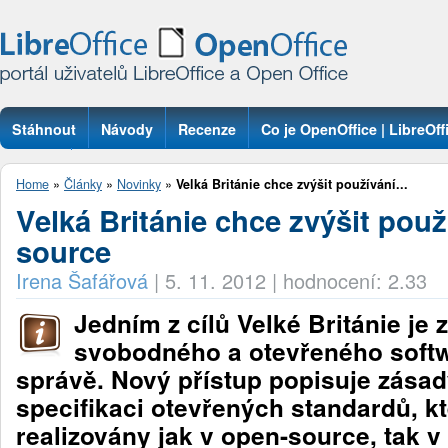
Stáhnout
Návody
Recenze
Co je OpenOffice | LibreOff
Otázky
Home
»
Články
»
Novinky
»
Velká Británie chce zvýšit používání...
Velká Británie chce zvýšit pou
source
Irena Šafářová
|
5. 11. 2012
|
hodnocení: 2.33
Jedním z cílů Velké Británie je 
svobodného a otevřeného softw
správě. Nový přístup popisuje zásad
specifikaci otevřených standardů, k
realizovány jak v open-source, tak v