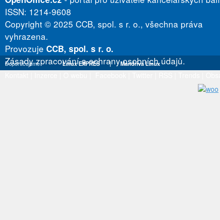
ISSN: 1214-9608
Copyright © 2025 CCB, spol. s r. o., všechna práva
vyhrazena.
Provozuje
CCB, spol. s r. o.
Zásady zpracování a ochrany osobních údajů.
Doporučujeme
Linux EXPRES
|
Mandriva Linux
Kontakt
|
Inzerce
|
O webu
|
Facebook
|
Twitter
|
RSS
|
Trends
|
Obs