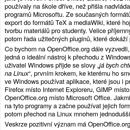
používaly na škole dříve, než přišla nadvlád
programů Microsoftu. Ze současných formátů
export do formátů TeX a mediaWiki, které h
tvorbu materiálů pro studenty. Velice příje
potom řada užitečných pluginů, které dokáží p
Co bychom na OpenOffice.org dále vyzvedli, 
jedná o ideální nástroj k přechodu z Window
uživatel Windows přijde se slovy „
já bych cht
na Linux
“, prvním krokem, ke kterému ho sm
ve Windows používat aplikace, které jsou i p
Firefox místo Internet Exploreru, GIMP míst
OpenOffice.org místo Microsoft Office. Jakmi
na tyto programy a začne používat jejich for
potom přechod na Linux mnohem jednodušší
Veskrze pozitivní význam má OpenOffice.org 