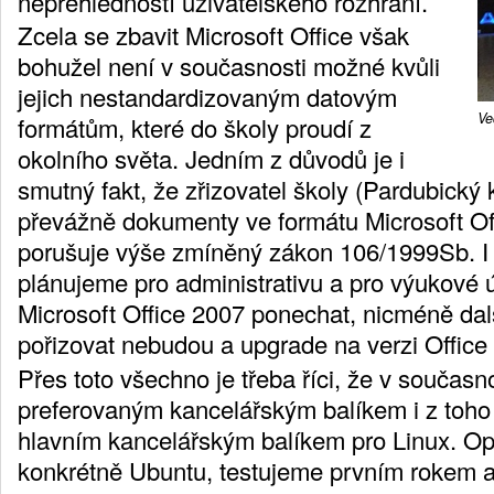
nepřehledností uživatelského rozhraní.
Zcela se zbavit Microsoft Office však
bohužel není v současnosti možné kvůli
jejich nestandardizovaným datovým
Ve
formátům, které do školy proudí z
okolního světa. Jedním z důvodů je i
smutný fakt, že zřizovatel školy (Pardubický 
převážně dokumenty ve formátu Microsoft Off
porušuje výše zmíněný zákon 106/1999Sb. I
plánujeme pro administrativu a pro výukové ú
Microsoft Office 2007 ponechat, nicméně dalš
pořizovat nebudou a upgrade na verzi Offic
Přes toto všechno je třeba říci, že v současn
preferovaným kancelářským balíkem i z toho
hlavním kancelářským balíkem pro Linux. Op
konkrétně Ubuntu, testujeme prvním rokem a