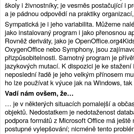
školy i živnostníky; je vesměs postačující i pr
a je pádnou odpovědí na praktiky organizací,
Sympatická je i jeho variabilita. Můžeme nal
jako instalovaný program i jako přenosnou a
Rovněž deriváty, jako je OpenOffice.org4Ki
OxygenOffice nebo Symphony, jsou zajímav
přizpůsobitelnosti. Samotný program je přívě
jazykových mutací. K dispozici je ke stažení 
neposlední řadě je jeho velkým přínosem mul
ho lze používat k výuce jak na Windows, tak
Vadí nám ovšem, že…
… je v některých situacích pomalejší a občas
objektů. Nedostatkem je nedotaženost data
podpora formátů z Microsoft Office má ještě 
postupné vylepšování; nicméně tento problém