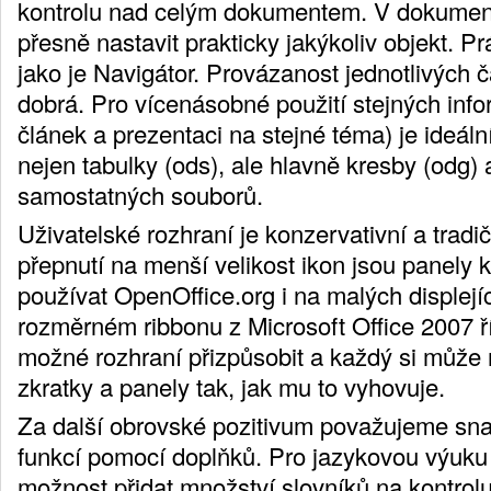
kontrolu nad celým dokumentem. V dokument
přesně nastavit prakticky jakýkoliv objekt. Pr
jako je Navigátor. Provázanost jednotlivých čá
dobrá. Pro vícenásobné použití stejných info
článek a prezentaci na stejné téma) je ideáln
nejen tabulky (ods), ale hlavně kresby (odg) 
samostatných souborů.
Uživatelské rozhraní je konzervativní a tradič
přepnutí na menší velikost ikon jsou panely
používat OpenOffice.org i na malých displejí
rozměrném ribbonu z Microsoft Office 2007 ří
možné rozhraní přizpůsobit a každý si může 
zkratky a panely tak, jak mu to vyhovuje.
Za další obrovské pozitivum považujeme sna
funkcí pomocí doplňků. Pro jazykovou výuku 
možnost přidat množství slovníků na kontrol