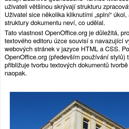
uživateli většinou skrývají strukturu zpraco
Uživatel sice několika kliknutími „splní“ úkol,
struktury dokumentu neví, co udělal.
Tato vlastnost OpenOffice.org je důležitá, pr
textového editoru úzce souvisí s navazující 
webových stránek v jazyce HTML a CSS. Po
OpenOffice.org (především používání stylů)
přibližuje tvorbu textových dokumentů tvorb
naopak.