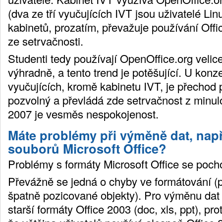
(dva ze tří vyučujících IVT jsou uživatelé Lin
kabinetů, prozatím, převažuje používání Off
ze setrvačnosti.
Studenti tedy používají OpenOffice.org velice
výhradně, a tento trend je potěšující. U konz
vyučujících, kromě kabinetu IVT, je přechod 
pozvolný a převládá zde setrvačnost z minulo
2007 je vesměs nespokojenost.
Máte problémy při výměně dat, např
souborů Microsoft Office?
Problémy s formáty Microsoft Office se pocho
Převážně se jedná o chyby ve formátování (
špatně pozicované objekty). Pro výměnu da
starší formáty Office 2003 (doc, xls, ppt), p