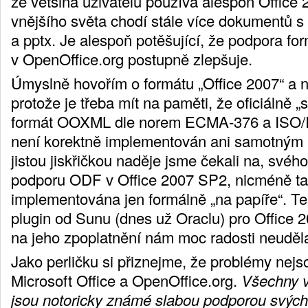
že většina uživatelů používá alespoň Office
vnějšího světa chodí stále více dokumentů s
a pptx. Je alespoň potěšující, že podpora fo
v OpenOffice.org postupně zlepšuje.
Úmyslně hovořím o formátu „Office 2007“ a 
protože je třeba mít na paměti, že oficiálně 
formát OOXML dle norem ECMA-376 a ISO/
není korektně implementován ani samotným
jistou jiskřičkou naděje jsme čekali na, své
podporu ODF v Office 2007 SP2, nicméně ta
implementována jen formálně „na papíře“. Te
plugin od Sunu (dnes už Oraclu) pro Office 
na jeho zpoplatnění nám moc radosti neuděla
Jako perličku si přiznejme, že problémy nejs
Microsoft Office a OpenOffice.org.
Všechny v
jsou notoricky známé slabou podporou svých 