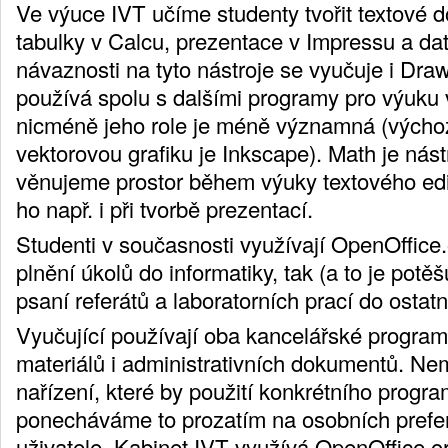
Ve výuce IVT učíme studenty tvořit textové 
tabulky v Calcu, prezentace v Impressu a da
návaznosti na tyto nástroje se vyučuje i Dr
používá spolu s dalšími programy pro výuku v
nicméně jeho role je méně významná (vých
vektorovou grafiku je Inkscape). Math je nás
věnujeme prostor během výuky textového edi
ho např. i při tvorbě prezentací.
Studenti v současnosti využívají OpenOffice.
plnění úkolů do informatiky, tak (a to je potěšu
psaní referátů a laboratorních prací do ostat
Vyučující používají oba kancelářské programy
materiálů i administrativních dokumentů. N
nařízení, které by použití konkrétního progr
ponecháváme to prozatím na osobních prefe
uživatele. Kabinet IVT využívá OpenOffice.o