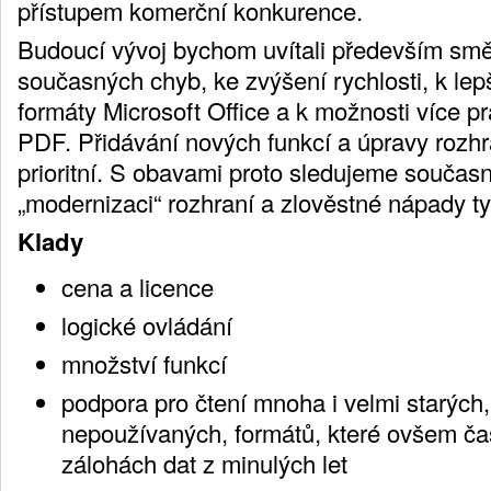
přístupem komerční konkurence.
Budoucí vývoj bychom uvítali především sm
současných chyb, ke zvýšení rychlosti, k lepš
formáty Microsoft Office a k možnosti více p
PDF. Přidávání nových funkcí a úpravy rozh
prioritní. S obavami proto sledujeme součas
„modernizaci“ rozhraní a zlověstné nápady ty
Klady
cena a licence
logické ovládání
množství funkcí
podpora pro čtení mnoha i velmi starých
nepoužívaných, formátů, které ovšem č
zálohách dat z minulých let