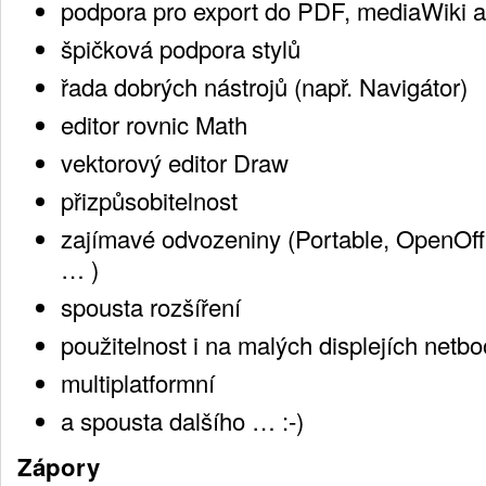
podpora pro export do PDF, mediaWiki 
špičková podpora stylů
řada dobrých nástrojů (např. Navigátor)
editor rovnic Math
vektorový editor Draw
přizpůsobitelnost
zajímavé odvozeniny (Portable, OpenOf
… )
spousta rozšíření
použitelnost i na malých displejích netb
multiplatformní
a spousta dalšího … :-)
Zápory