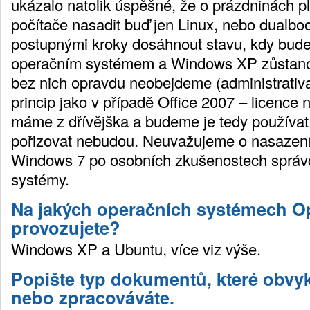
ukázalo natolik úspěšné, že o prázdninách 
počítače nasadit buď jen Linux, nebo dualboo
postupnými kroky dosáhnout stavu, kdy bude
operačním systémem a Windows XP zůstanou
bez nich opravdu neobejdeme (administrativa)
princip jako v případě Office 2007 – licenc
máme z dřívějška a budeme je tedy používat,
pořizovat nebudou. Neuvažujeme o nasazení
Windows 7 po osobních zkušenostech správců
systémy.
Na jakých operačních systémech O
provozujete?
Windows XP a Ubuntu, více viz výše.
Popište typ dokumentů, které obvyk
nebo zpracováváte.