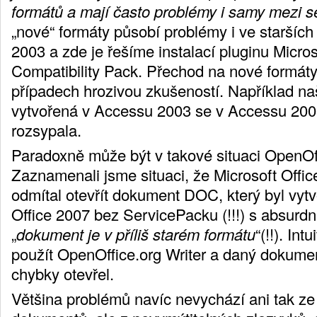
formátů a mají často problémy i samy mezi s
„nové“ formáty působí problémy i ve starších 
2003 a zde je řešíme instalací pluginu Micros
Compatibility Pack. Přechod na nové formáty
případech hrozivou zkušeností. Například n
vytvořená v Accessu 2003 se v Accessu 20
rozsypala.
Paradoxně může být v takové situaci OpenOf
Zaznamenali jsme situaci, že Microsoft Offi
odmítal otevřít dokument DOC, který byl vytv
Office 2007 bez ServicePacku (!!!) s absurdn
„
dokument je v příliš starém formátu
“(!!). Int
použít OpenOffice.org Writer a daný dokumen
chybky otevřel.
Většina problémů navíc nevychází ani tak z