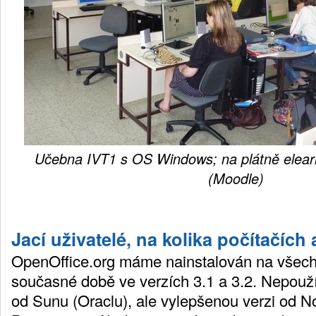
Učebna IVT1 s OS Windows; na plátně elearn
(Moodle)
Jací uživatelé, na kolika počítačích a
OpenOffice.org máme nainstalován na všech 
současné době ve verzích 3.1 a 3.2. Nepouž
od Sunu (Oraclu), ale vylepšenou verzi od No