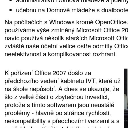
učebnu na Domově mládeže s dualboote
Na počítačích s Windows kromě OpenOffice.
používáme výše zmíněný Microsoft Office 20
navíc používá několik starších Microsoft Off
zvláště naše účetní velice ostře odmítly Offi
neefektivnost a komplikovanost rozhraní.
K pořízení Office 2007 došlo za
předchozího vedení kabinetu IVT, které už
na škole nepůsobí. A dnes se ukazuje, že
šlo z velké části o zbytečnou investici,
protože s tímto softwarem jsou neustálé
problémy - hlavně po stránce rychlosti,
nekompatibility s předchozími verzemi a s