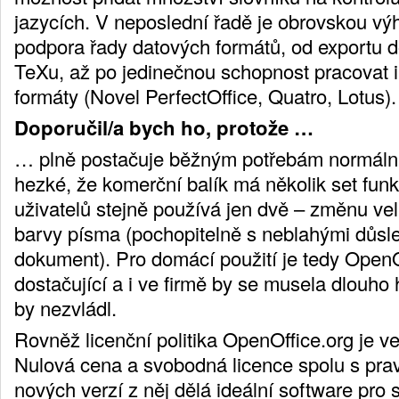
jazycích. V neposlední řadě je obrovskou v
podpora řady datových formátů, od exportu 
TeXu, až po jedinečnou schopnost pracovat i 
formáty (Novel PerfectOffice, Quatro, Lotus).
Doporučil/a bych ho, protože …
… plně postačuje běžným potřebám normální
hezké, že komerční balík má několik set funkc
uživatelů stejně používá jen dvě – změnu ve
barvy písma (pochopitelně s neblahými důsl
dokument). Pro domácí použití je tedy OpenO
dostačující a i ve firmě by se musela dlouho 
by nezvládl.
Rovněž licenční politika OpenOffice.org je ve
Nulová cena a svobodná licence spolu s pr
nových verzí z něj dělá ideální software pro 