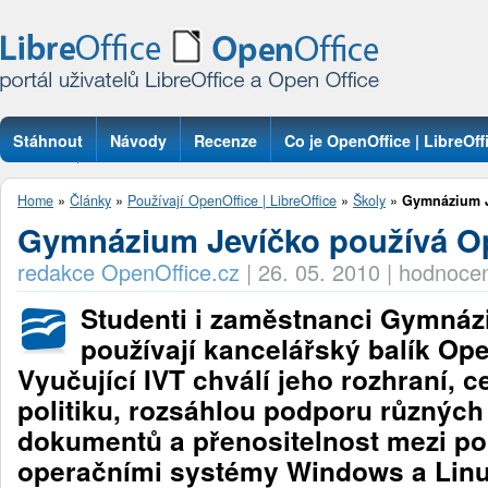
Stáhnout
Návody
Recenze
Co je OpenOffice | LibreOff
Otázky
Home
»
Články
»
Používají OpenOffice | LibreOffice
»
Školy
»
Gymnázium J
Gymnázium Jevíčko používá Op
redakce OpenOffice.cz
|
26. 05. 2010
|
hodnocen
Studenti i zaměstnanci Gymnáz
používají kancelářský balík Ope
Vyučující IVT chválí jeho rozhraní, 
politiku, rozsáhlou podporu různých
dokumentů a přenositelnost mezi p
operačními systémy Windows a Linu