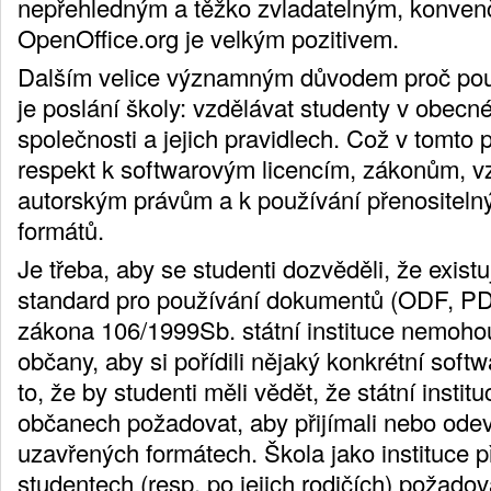
nepřehledným a těžko zvladatelným, konven
OpenOffice.org je velkým pozitivem.
Dalším velice významným důvodem proč pou
je poslání školy: vzdělávat studenty v obec
společnosti a jejich pravidlech. Což v tomt
respekt k softwarovým licencím, zákonům, vz
autorským právům a k používání přenositeln
formátů.
Je třeba, aby se studenti dozvěděli, že exist
standard pro používání dokumentů (ODF, PDF
zákona 106/1999Sb. státní instituce nemohou
občany, aby si pořídili nějaký konkrétní softw
to, že by studenti měli vědět, že státní inst
občanech požadovat, aby přijímali nebo ode
uzavřených formátech. Škola jako instituce
studentech (resp. po jejich rodičích) požadovat