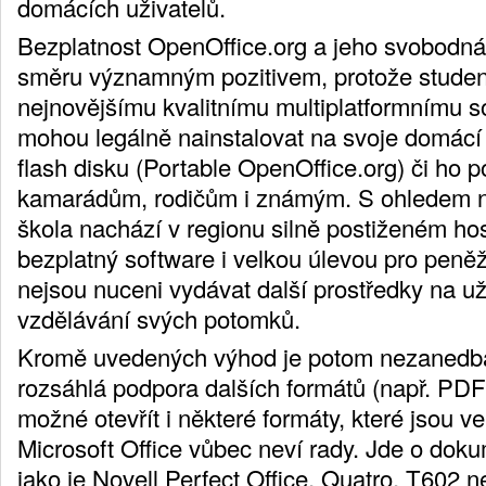
domácích uživatelů.
Bezplatnost OpenOffice.org a jeho svobodná 
směru významným pozitivem, protože studenti
nejnovějšímu kvalitnímu multiplatformnímu so
mohou legálně nainstalovat na svoje domácí 
flash disku (Portable OpenOffice.org) či ho 
kamarádům, rodičům i známým. S ohledem na
škola nachází v regionu silně postiženém hos
bezplatný software i velkou úlevou pro peněž
nejsou nuceni vydávat další prostředky na u
vzdělávání svých potomků.
Kromě uvedených výhod je potom nezanedba
rozsáhlá podpora dalších formátů (např. PDF
možné otevřít i některé formáty, které jsou vel
Microsoft Office vůbec neví rady. Jde o dok
jako je Novell Perfect Office, Quatro, T602 n