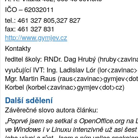
IČO – 62032011
tel.: 461 327 805,327 827
fax: 461 327 831
http://www.gymjev.cz
Kontakty
ředitel školy: RNDr. Dag Hrubý (hruby<zavi
vyučující IVT: Ing. Ladislav Lór (lor<zavina
Mgr. Martin Raus (raus<zavinac>gymjev<dot>
Korbel (korbel<zavinac>gymjev<dot>cz)
Další sdělení
Závěrečné slovo autora článku:
„
Poprvé jsem se setkal s OpenOffice.org na
ve Windows i v Linuxu intenzivně už asi šest 
jeho vývoj a růst. Jsem s ním velice spokoje