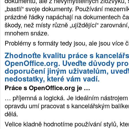
dokumentů, ale z nevymýtitelných zlozvyků, 
„bastlí“ svoje dokumenty. Používání mezerník
prázdné řádky napáchají na dokumentech č
škody, než místy různě „ujíždějící“ zarovnání,
mnohem snáze.
Problémy s formáty tedy jsou, ale jsou více č
Zhodnoťte kvalitu práce s kancelá
OpenOffice.org. Uveďte důvody pro
doporučení jiným uživatelům, uveďt
nedostatky, které vám vadí.
Práce s OpenOffice.org je …
… příjemná a logická. Je ideálním nástrojem 
opravdu umí pracovat s kancelářským balíke
dělá.
Velice kladně hodnotíme používání stylů, kte