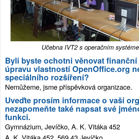
Učebna IVT2 s operačním systém
Byli byste ochotni věnovat finanční
úpravu vlastností OpenOffice.org n
speciálního rozšíření?
Nemůžeme, jsme příspěvková organizace.
Uveďte prosím informace o vaší org
nezapomeňte také napsat své jméno 
funkci.
Gymnázium, Jevíčko, A. K. Vitáka 452
A. K. Vitáka 452, 569 43 Jevíčko