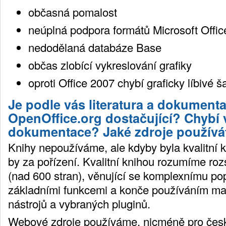
občasná pomalost
neúplná podpora formátů Microsoft Offic
nedodělaná databáze Base
občas zlobící vykreslování grafiky
oproti Office 2007 chybí graficky líbivé š
Je podle vás literatura a dokument
OpenOffice.org dostačující? Chybí 
dokumentace? Jaké zdroje používá
Knihy nepoužíváme, ale kdyby byla kvalitní kn
by za pořízení. Kvalitní knihou rozumíme rozs
(nad 600 stran), věnující se komplexnímu po
základními funkcemi a konče používáním ma
nástrojů a vybraných pluginů.
Webové zdroje používáme, nicméně pro česk