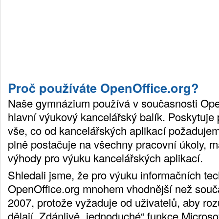
Proč používáte OpenOffice.org?
Naše gymnázium používá v současnosti Open
hlavní výukový kancelářský balík. Poskytuje 
vše, co od kancelářských aplikací požaduje
plně postačuje na všechny pracovní úkoly, 
výhody pro výuku kancelářských aplikací.
Shledali jsme, že pro výuku informačních tec
OpenOffice.org mnohem vhodnější než souča
2007, protože vyžaduje od uživatelů, aby ro
dělají. Zdánlivě „jednoduché“ funkce Microsof