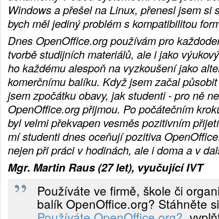
Windows a přešel na Linux, přenesl jsem si 
bych měl jediný problém s kompatibilitou for
Dnes OpenOffice.org používám pro každodenn
tvorbě studijních materiálů, ale i jako výukov
ho každému alespoň na vyzkoušení jako alte
komerčnímu balíku. Když jsem začal působit v
jsem zpočátku obavy, jak studenti - pro ně n
OpenOffice.org přijmou. Po počátečním kro
byl velmi překvapen vesměs pozitivním přijetí
mí studenti dnes oceňují pozitiva OpenOffice
nejen při práci v hodinách, ale i doma a v da
Mgr. Martin Raus (27 let), vyučující IVT
Používáte ve firmě, škole či organ
balík OpenOffice.org? Stáhněte si
Používáte OpenOffice.org?
, vyplň