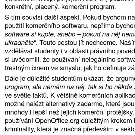
konkrétní, placený, komerční program.
S tím souvisí další aspekt. Pokud bychom na
použití komerčního softwaru, nepřímo bychom 
software si kupte, anebo – pokud na něj nem
ukradněte
“. Touto cestou jít nechceme. Naš
vzdělávat studenty i v oblasti právního pov
si uvědomili, že používání nelegálního softw
trestným činem ve smyslu, jak ho definuje 
Dále je důležité studentům ukázat, že argume
program, ale nemám na něj, tak si ho někde z
ve světle faktů. K většině komerčních aplikac
možné nalézt alternativy zadarmo, které jsou
mnohdy i lepší než jejich komerční protějšky
používání OpenOffice.org důležitým krokem k
kriminality, která je značná především v sekt