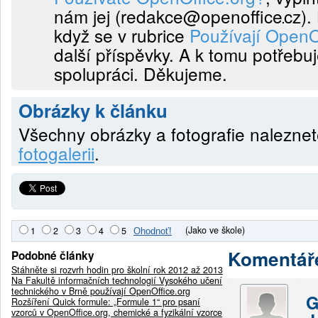
nám jej (
redakce@openoffice
cz
).
když se v rubrice
Používají OpenO
další příspěvky. A k tomu potřebu
spolupráci. Děkujeme.
Obrázky k článku
Všechny obrázky a fotografie nalezne
fotogalerii
.
(Jako ve škole)
1
2
3
4
5
Komentář
Podobné články
Stáhněte si rozvrh hodin pro školní rok 2012 až 2013
Na Fakultě informačních technologií Vysokého učení
technického v Brně používají OpenOffice.org
G
Rozšíření Quick formule: „Formule 1“ pro psaní
vzorců v OpenOffice.org, chemické a fyzikální vzorce