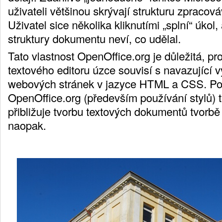
uživateli většinou skrývají strukturu zpraco
Uživatel sice několika kliknutími „splní“ úkol,
struktury dokumentu neví, co udělal.
Tato vlastnost OpenOffice.org je důležitá, pr
textového editoru úzce souvisí s navazující 
webových stránek v jazyce HTML a CSS. Po
OpenOffice.org (především používání stylů)
přibližuje tvorbu textových dokumentů tvorb
naopak.