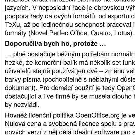
jazycích. V neposlední řadě je obrovskou v
podpora řady datových formátů, od exportu 
TeXu, až po jedinečnou schopnost pracovat i 
formáty (Novel PerfectOffice, Quatro, Lotus).
Doporučil/a bych ho, protože …
… plně postačuje běžným potřebám normální
hezké, že komerční balík má několik set funkc
uživatelů stejně používá jen dvě – změnu ve
barvy písma (pochopitelně s neblahými důsl
dokument). Pro domácí použití je tedy OpenO
dostačující a i ve firmě by se musela dlouho 
by nezvládl.
Rovněž licenční politika OpenOffice.org je ve
Nulová cena a svobodná licence spolu s pr
nových verzí z něj dělá ideální software pro 