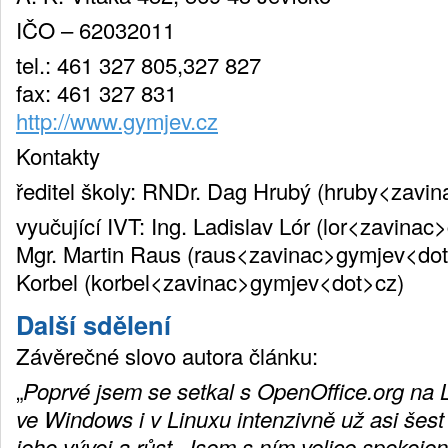
IČO – 62032011
tel.: 461 327 805,327 827
fax: 461 327 831
http://www.gymjev.cz
Kontakty
ředitel školy: RNDr. Dag Hrubý (hruby<zavi
vyučující IVT: Ing. Ladislav Lór (lor<zavina
Mgr. Martin Raus (raus<zavinac>gymjev<dot>
Korbel (korbel<zavinac>gymjev<dot>cz)
Další sdělení
Závěrečné slovo autora článku:
„
Poprvé jsem se setkal s OpenOffice.org na
ve Windows i v Linuxu intenzivně už asi šest 
jeho vývoj a růst. Jsem s ním velice spokoje