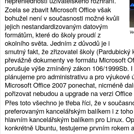
nepřehledností uživatelského rozhraní.
Zcela se zbavit Microsoft Office však
bohužel není v současnosti možné kvůli
jejich nestandardizovaným datovým
Ve
formátům, které do školy proudí z
okolního světa. Jedním z důvodů je i
smutný fakt, že zřizovatel školy (Pardubický 
převážně dokumenty ve formátu Microsoft Off
porušuje výše zmíněný zákon 106/1999Sb. I
plánujeme pro administrativu a pro výukové ú
Microsoft Office 2007 ponechat, nicméně dalš
pořizovat nebudou a upgrade na verzi Offic
Přes toto všechno je třeba říci, že v současn
preferovaným kancelářským balíkem i z toho
hlavním kancelářským balíkem pro Linux. Op
konkrétně Ubuntu, testujeme prvním rokem a