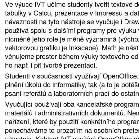
Ve výuce IVT učíme studenty tvořit textové 
tabulky v Calcu, prezentace v Impressu a da
návaznosti na tyto nástroje se vyučuje i Dr
používá spolu s dalšími programy pro výuku v
nicméně jeho role je méně významná (vých
vektorovou grafiku je Inkscape). Math je nás
věnujeme prostor během výuky textového edi
ho např. i při tvorbě prezentací.
Studenti v současnosti využívají OpenOffice.
plnění úkolů do informatiky, tak (a to je potěšu
psaní referátů a laboratorních prací do ostat
Vyučující používají oba kancelářské programy
materiálů i administrativních dokumentů. N
nařízení, které by použití konkrétního progr
ponecháváme to prozatím na osobních prefe
uživatele. Kabinet IVT využívá OpenOffice.o