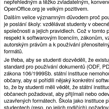
nepřehledným a těžko zvladatelným, konven
OpenOffice.org je velkým pozitivem.
Dalším velice významným důvodem proč pou
je poslání školy: vzdělávat studenty v obec
společnosti a jejich pravidlech. Což v tomt
respekt k softwarovým licencím, zákonům, vz
autorským právům a k používání přenositeln
formátů.
Je třeba, aby se studenti dozvěděli, že exist
standard pro používání dokumentů (ODF, PDF
zákona 106/1999Sb. státní instituce nemohou
občany, aby si pořídili nějaký konkrétní softw
to, že by studenti měli vědět, že státní inst
občanech požadovat, aby přijímali nebo ode
uzavřených formátech. Škola jako instituce
studentech (resp. po jejich rodičích) požadovat