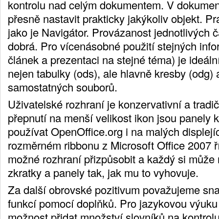
kontrolu nad celým dokumentem. V dokument
přesně nastavit prakticky jakýkoliv objekt. Pr
jako je Navigátor. Provázanost jednotlivých čá
dobrá. Pro vícenásobné použití stejných info
článek a prezentaci na stejné téma) je ideáln
nejen tabulky (ods), ale hlavně kresby (odg) 
samostatných souborů.
Uživatelské rozhraní je konzervativní a tradič
přepnutí na menší velikost ikon jsou panely
používat OpenOffice.org i na malých displejí
rozměrném ribbonu z Microsoft Office 2007 ří
možné rozhraní přizpůsobit a každý si může 
zkratky a panely tak, jak mu to vyhovuje.
Za další obrovské pozitivum považujeme sna
funkcí pomocí doplňků. Pro jazykovou výuku 
možnost přidat množství slovníků na kontrol