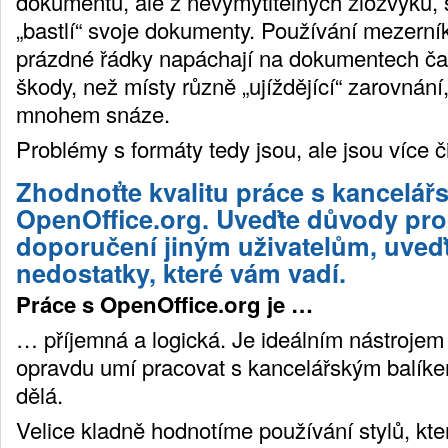
dokumentů, ale z nevymýtitelných zlozvyků, 
„bastlí“ svoje dokumenty. Používání mezerník
prázdné řádky napáchají na dokumentech č
škody, než místy různě „ujíždějící“ zarovnání,
mnohem snáze.
Problémy s formáty tedy jsou, ale jsou více č
Zhodnoťte kvalitu práce s kancelá
OpenOffice.org. Uveďte důvody pro
doporučení jiným uživatelům, uveďt
nedostatky, které vám vadí.
Práce s OpenOffice.org je …
… příjemná a logická. Je ideálním nástrojem 
opravdu umí pracovat s kancelářským balíke
dělá.
Velice kladně hodnotíme používání stylů, kte