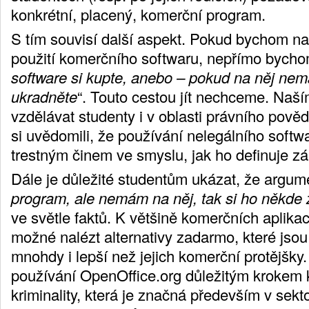
konkrétní, placený, komerční program.
S tím souvisí další aspekt. Pokud bychom na
použití komerčního softwaru, nepřímo bychom 
software si kupte, anebo – pokud na něj nem
ukradněte
“. Touto cestou jít nechceme. Naš
vzdělávat studenty i v oblasti právního pov
si uvědomili, že používání nelegálního softw
trestným činem ve smyslu, jak ho definuje 
Dále je důležité studentům ukázat, že argume
program, ale nemám na něj, tak si ho někde z
ve světle faktů. K většině komerčních aplikac
možné nalézt alternativy zadarmo, které jsou
mnohdy i lepší než jejich komerční protějšky
používání OpenOffice.org důležitým krokem k
kriminality, která je značná především v sekt