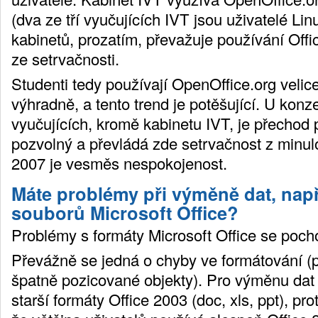
(dva ze tří vyučujících IVT jsou uživatelé Lin
kabinetů, prozatím, převažuje používání Off
ze setrvačnosti.
Studenti tedy používají OpenOffice.org velice
výhradně, a tento trend je potěšující. U konz
vyučujících, kromě kabinetu IVT, je přechod 
pozvolný a převládá zde setrvačnost z minulo
2007 je vesměs nespokojenost.
Máte problémy při výměně dat, např
souborů Microsoft Office?
Problémy s formáty Microsoft Office se pocho
Převážně se jedná o chyby ve formátování (
špatně pozicované objekty). Pro výměnu da
starší formáty Office 2003 (doc, xls, ppt), p