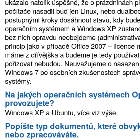
ukázalo natolik úspěšné, že o prázdninách 
počítače nasadit buď jen Linux, nebo dualboo
postupnými kroky dosáhnout stavu, kdy bude
operačním systémem a Windows XP zůstanou
bez nich opravdu neobejdeme (administrativa)
princip jako v případě Office 2007 – licenc
máme z dřívějška a budeme je tedy používat,
pořizovat nebudou. Neuvažujeme o nasazení
Windows 7 po osobních zkušenostech správců
systémy.
Na jakých operačních systémech O
provozujete?
Windows XP a Ubuntu, více viz výše.
Popište typ dokumentů, které obvyk
nebo zpracováváte.