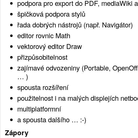
podpora pro export do PDF, mediaWiki 
špičková podpora stylů
řada dobrých nástrojů (např. Navigátor)
editor rovnic Math
vektorový editor Draw
přizpůsobitelnost
zajímavé odvozeniny (Portable, OpenOf
… )
spousta rozšíření
použitelnost i na malých displejích netb
multiplatformní
a spousta dalšího … :-)
Zápory