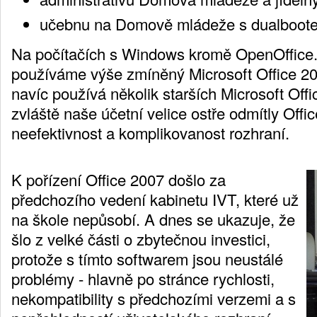
učebnu na Domově mládeže s dualboote
Na počítačích s Windows kromě OpenOffice.
používáme výše zmíněný Microsoft Office 20
navíc používá několik starších Microsoft Off
zvláště naše účetní velice ostře odmítly Offi
neefektivnost a komplikovanost rozhraní.
K pořízení Office 2007 došlo za
předchozího vedení kabinetu IVT, které už
na škole nepůsobí. A dnes se ukazuje, že
šlo z velké části o zbytečnou investici,
protože s tímto softwarem jsou neustálé
problémy - hlavně po stránce rychlosti,
nekompatibility s předchozími verzemi a s