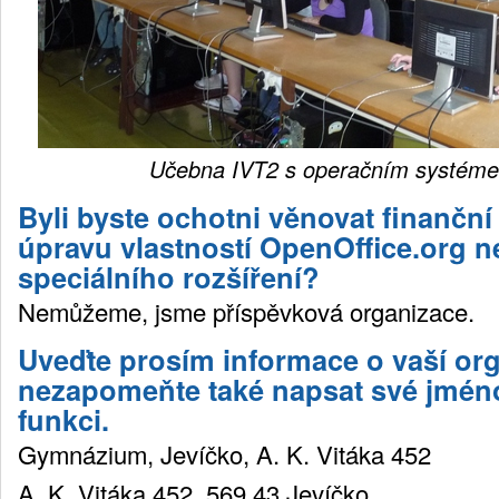
Učebna IVT2 s operačním systém
Byli byste ochotni věnovat finanční
úpravu vlastností OpenOffice.org n
speciálního rozšíření?
Nemůžeme, jsme příspěvková organizace.
Uveďte prosím informace o vaší org
nezapomeňte také napsat své jméno 
funkci.
Gymnázium, Jevíčko, A. K. Vitáka 452
A. K. Vitáka 452, 569 43 Jevíčko