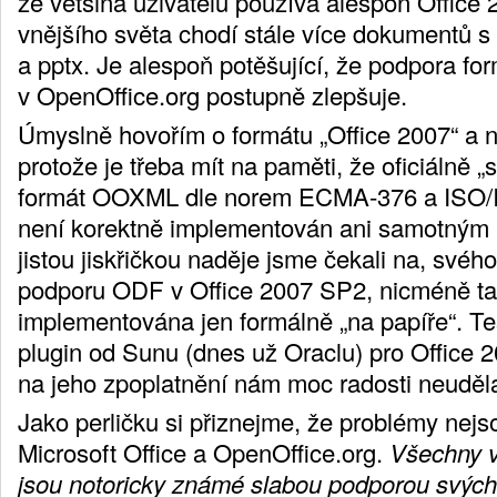
že většina uživatelů používá alespoň Office
vnějšího světa chodí stále více dokumentů s
a pptx. Je alespoň potěšující, že podpora fo
v OpenOffice.org postupně zlepšuje.
Úmyslně hovořím o formátu „Office 2007“ a 
protože je třeba mít na paměti, že oficiálně 
formát OOXML dle norem ECMA-376 a ISO/
není korektně implementován ani samotným
jistou jiskřičkou naděje jsme čekali na, své
podporu ODF v Office 2007 SP2, nicméně ta
implementována jen formálně „na papíře“. Te
plugin od Sunu (dnes už Oraclu) pro Office 
na jeho zpoplatnění nám moc radosti neuděla
Jako perličku si přiznejme, že problémy nejs
Microsoft Office a OpenOffice.org.
Všechny v
jsou notoricky známé slabou podporou svých 