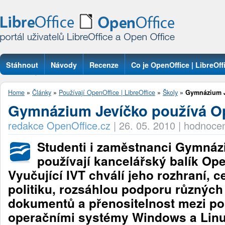
Stáhnout
Návody
Recenze
Co je OpenOffice | LibreOff
Otázky
Home
»
Články
»
Používají OpenOffice | LibreOffice
»
Školy
»
Gymnázium J
Gymnázium Jevíčko používá Op
redakce OpenOffice.cz
|
26. 05. 2010
|
hodnocen
Studenti i zaměstnanci Gymnáz
používají kancelářský balík Ope
Vyučující IVT chválí jeho rozhraní, 
politiku, rozsáhlou podporu různých
dokumentů a přenositelnost mezi p
operačními systémy Windows a Linu