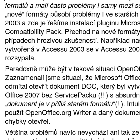
formátů a mají často problémy i samy mezi s
„nové“ formáty působí problémy i ve starších 
2003 a zde je řešíme instalací pluginu Micros
Compatibility Pack. Přechod na nové formáty
případech hrozivou zkušeností. Například n
vytvořená v Accessu 2003 se v Accessu 20
rozsypala.
Paradoxně může být v takové situaci OpenOf
Zaznamenali jsme situaci, že Microsoft Offi
odmítal otevřít dokument DOC, který byl vytv
Office 2007 bez ServicePacku (!!!) s absurdn
„
dokument je v příliš starém formátu
“(!!). Int
použít OpenOffice.org Writer a daný dokumen
chybky otevřel.
Většina problémů navíc nevychází ani tak z