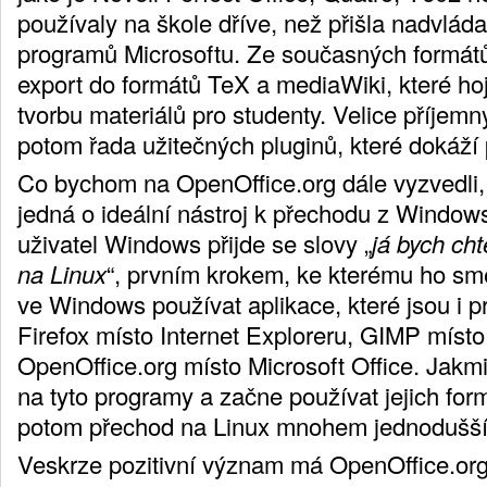
používaly na škole dříve, než přišla nadvlád
programů Microsoftu. Ze současných formátů
export do formátů TeX a mediaWiki, které h
tvorbu materiálů pro studenty. Velice příje
potom řada užitečných pluginů, které dokáží p
Co bychom na OpenOffice.org dále vyzvedli, 
jedná o ideální nástroj k přechodu z Window
uživatel Windows přijde se slovy „
já bych cht
na Linux
“, prvním krokem, ke kterému ho sm
ve Windows používat aplikace, které jsou i p
Firefox místo Internet Exploreru, GIMP míst
OpenOffice.org místo Microsoft Office. Jakmi
na tyto programy a začne používat jejich for
potom přechod na Linux mnohem jednodušší
Veskrze pozitivní význam má OpenOffice.org 