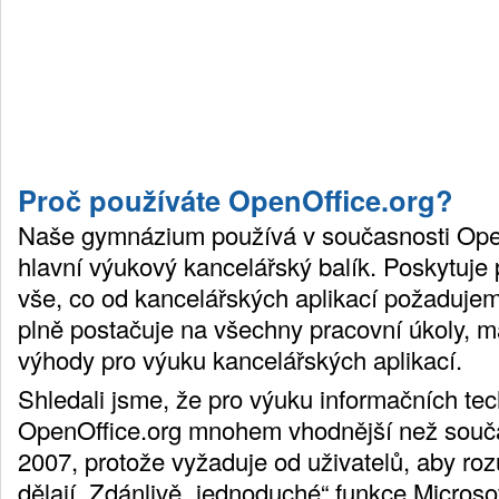
Proč používáte OpenOffice.org?
Naše gymnázium používá v současnosti Open
hlavní výukový kancelářský balík. Poskytuje 
vše, co od kancelářských aplikací požaduje
plně postačuje na všechny pracovní úkoly, 
výhody pro výuku kancelářských aplikací.
Shledali jsme, že pro výuku informačních tec
OpenOffice.org mnohem vhodnější než souča
2007, protože vyžaduje od uživatelů, aby ro
dělají. Zdánlivě „jednoduché“ funkce Microsof