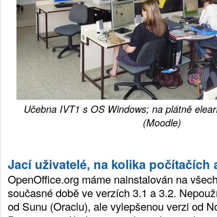
Učebna IVT1 s OS Windows; na plátně elearn
(Moodle)
Jací uživatelé, na kolika počítačích a
OpenOffice.org máme nainstalován na všech 
současné době ve verzích 3.1 a 3.2. Nepouž
od Sunu (Oraclu), ale vylepšenou verzi od No