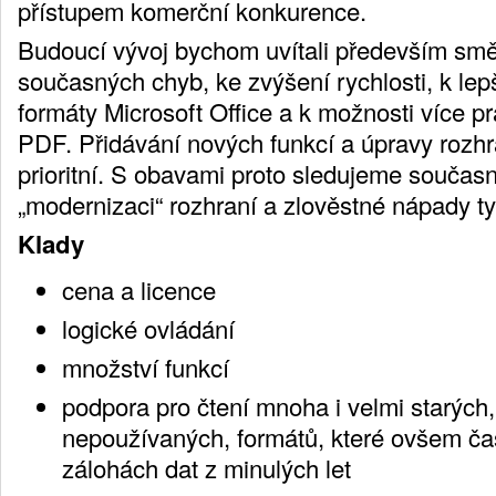
přístupem komerční konkurence.
Budoucí vývoj bychom uvítali především sm
současných chyb, ke zvýšení rychlosti, k lepš
formáty Microsoft Office a k možnosti více p
PDF. Přidávání nových funkcí a úpravy rozh
prioritní. S obavami proto sledujeme součas
„modernizaci“ rozhraní a zlověstné nápady ty
Klady
cena a licence
logické ovládání
množství funkcí
podpora pro čtení mnoha i velmi starých
nepoužívaných, formátů, které ovšem č
zálohách dat z minulých let