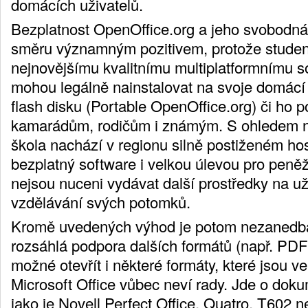
domácích uživatelů.
Bezplatnost OpenOffice.org a jeho svobodná 
směru významným pozitivem, protože studenti
nejnovějšímu kvalitnímu multiplatformnímu so
mohou legálně nainstalovat na svoje domácí 
flash disku (Portable OpenOffice.org) či ho 
kamarádům, rodičům i známým. S ohledem na
škola nachází v regionu silně postiženém hos
bezplatný software i velkou úlevou pro peněž
nejsou nuceni vydávat další prostředky na u
vzdělávání svých potomků.
Kromě uvedených výhod je potom nezanedba
rozsáhlá podpora dalších formátů (např. PDF
možné otevřít i některé formáty, které jsou vel
Microsoft Office vůbec neví rady. Jde o dok
jako je Novell Perfect Office, Quatro, T602 n