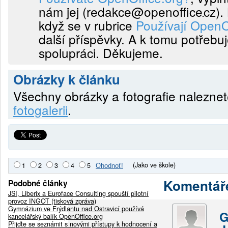
nám jej (
redakce@openoffice
cz
).
když se v rubrice
Používají OpenO
další příspěvky. A k tomu potřebu
spolupráci. Děkujeme.
Obrázky k článku
Všechny obrázky a fotografie nalezne
fotogalerii
.
(Jako ve škole)
1
2
3
4
5
Komentář
Podobné články
JSI, Liberix a Euroface Consulting spouští pilotní
provoz INGOT (tisková zpráva)
Gymnázium ve Frýdlantu nad Ostravicí používá
G
kancelářský balík OpenOffice.org
Přijďte se seznámit s novými přístupy k hodnocení a