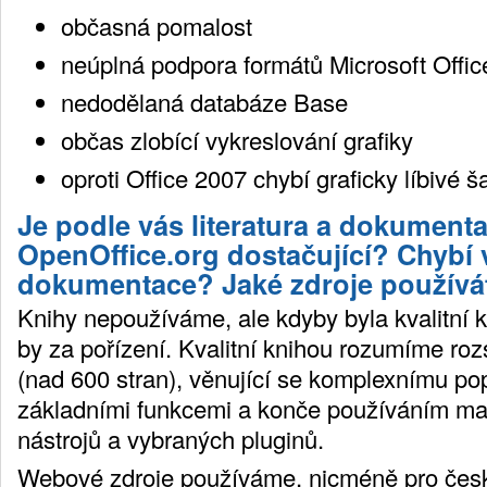
občasná pomalost
neúplná podpora formátů Microsoft Offic
nedodělaná databáze Base
občas zlobící vykreslování grafiky
oproti Office 2007 chybí graficky líbivé š
Je podle vás literatura a dokument
OpenOffice.org dostačující? Chybí 
dokumentace? Jaké zdroje používá
Knihy nepoužíváme, ale kdyby byla kvalitní kn
by za pořízení. Kvalitní knihou rozumíme rozs
(nad 600 stran), věnující se komplexnímu po
základními funkcemi a konče používáním ma
nástrojů a vybraných pluginů.
Webové zdroje používáme, nicméně pro česk