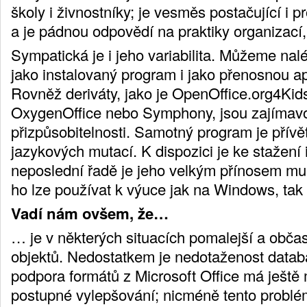
školy i živnostníky; je vesměs postačující i pr
a je pádnou odpovědí na praktiky organizací,
Sympatická je i jeho variabilita. Můžeme nal
jako instalovaný program i jako přenosnou a
Rovněž deriváty, jako je OpenOffice.org4Ki
OxygenOffice nebo Symphony, jsou zajímav
přizpůsobitelnosti. Samotný program je přívě
jazykových mutací. K dispozici je ke stažení 
neposlední řadě je jeho velkým přínosem mul
ho lze používat k výuce jak na Windows, tak
Vadí nám ovšem, že…
… je v některých situacích pomalejší a občas
objektů. Nedostatkem je nedotaženost data
podpora formátů z Microsoft Office má ještě 
postupné vylepšování; nicméně tento problém