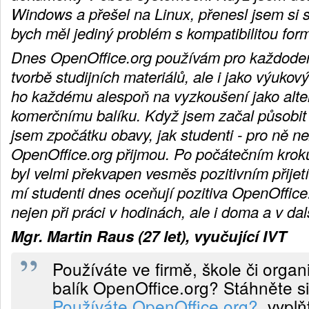
Windows a přešel na Linux, přenesl jsem si 
bych měl jediný problém s kompatibilitou for
Dnes OpenOffice.org používám pro každodenn
tvorbě studijních materiálů, ale i jako výukov
ho každému alespoň na vyzkoušení jako alte
komerčnímu balíku. Když jsem začal působit v
jsem zpočátku obavy, jak studenti - pro ně n
OpenOffice.org přijmou. Po počátečním kro
byl velmi překvapen vesměs pozitivním přijetí
mí studenti dnes oceňují pozitiva OpenOffice
nejen při práci v hodinách, ale i doma a v da
Mgr. Martin Raus (27 let), vyučující IVT
Používáte ve firmě, škole či organ
balík OpenOffice.org? Stáhněte si
Používáte OpenOffice.org?
, vyplň