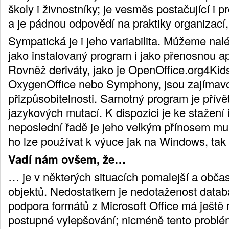
školy i živnostníky; je vesměs postačující i pr
a je pádnou odpovědí na praktiky organizací,
Sympatická je i jeho variabilita. Můžeme nal
jako instalovaný program i jako přenosnou a
Rovněž deriváty, jako je OpenOffice.org4Ki
OxygenOffice nebo Symphony, jsou zajímav
přizpůsobitelnosti. Samotný program je přívě
jazykových mutací. K dispozici je ke stažení 
neposlední řadě je jeho velkým přínosem mul
ho lze používat k výuce jak na Windows, tak
Vadí nám ovšem, že…
… je v některých situacích pomalejší a občas
objektů. Nedostatkem je nedotaženost data
podpora formátů z Microsoft Office má ještě 
postupné vylepšování; nicméně tento problém