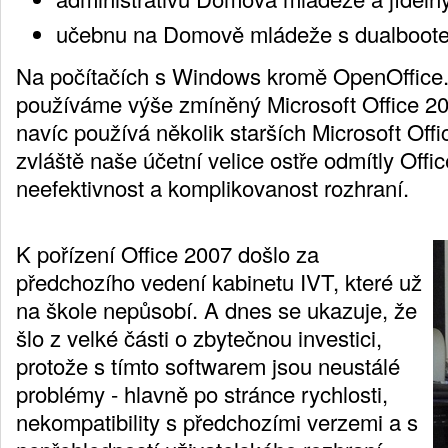
učebnu na Domově mládeže s dualboote
Na počítačích s Windows kromě OpenOffice.
používáme výše zmíněný Microsoft Office 20
navíc používá několik starších Microsoft Off
zvláště naše účetní velice ostře odmítly Offi
neefektivnost a komplikovanost rozhraní.
K pořízení Office 2007 došlo za
předchozího vedení kabinetu IVT, které už
na škole nepůsobí. A dnes se ukazuje, že
šlo z velké části o zbytečnou investici,
protože s tímto softwarem jsou neustálé
problémy - hlavně po stránce rychlosti,
nekompatibility s předchozími verzemi a s