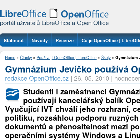
Stáhnout
Návody
Recenze
Co je OpenOffice | LibreOff
Otázky
Home
»
Články
»
Používají OpenOffice | LibreOffice
»
Školy
»
Gymnázium J
Gymnázium Jevíčko používá Op
redakce OpenOffice.cz
|
26. 05. 2010
|
hodnocen
Studenti i zaměstnanci Gymnáz
používají kancelářský balík Ope
Vyučující IVT chválí jeho rozhraní, 
politiku, rozsáhlou podporu různých
dokumentů a přenositelnost mezi p
operačními systémy Windows a Linu