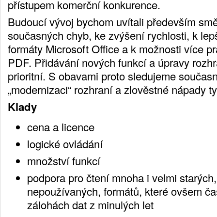
přístupem komerční konkurence.
Budoucí vývoj bychom uvítali především sm
současných chyb, ke zvýšení rychlosti, k lepš
formáty Microsoft Office a k možnosti více p
PDF. Přidávání nových funkcí a úpravy rozh
prioritní. S obavami proto sledujeme součas
„modernizaci“ rozhraní a zlověstné nápady ty
Klady
cena a licence
logické ovládání
množství funkcí
podpora pro čtení mnoha i velmi starých
nepoužívaných, formátů, které ovšem č
zálohách dat z minulých let