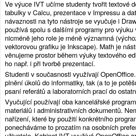
Ve výuce IVT učíme studenty tvořit textové 
tabulky v Calcu, prezentace v Impressu a da
návaznosti na tyto nástroje se vyučuje i Dr
používá spolu s dalšími programy pro výuku v
nicméně jeho role je méně významná (vých
vektorovou grafiku je Inkscape). Math je nás
věnujeme prostor během výuky textového edi
ho např. i při tvorbě prezentací.
Studenti v současnosti využívají OpenOffice.
plnění úkolů do informatiky, tak (a to je potěšu
psaní referátů a laboratorních prací do ostat
Vyučující používají oba kancelářské programy
materiálů i administrativních dokumentů. N
nařízení, které by použití konkrétního progr
ponecháváme to prozatím na osobních prefe
uživatele. Kabinet IVT využívá OpenOffice.o