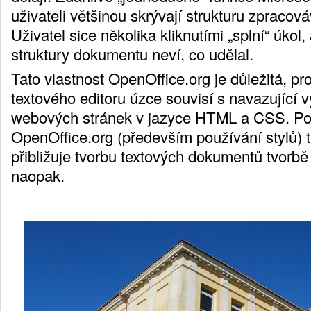
uživateli většinou skrývají strukturu zpraco
Uživatel sice několika kliknutími „splní“ úkol,
struktury dokumentu neví, co udělal.
Tato vlastnost OpenOffice.org je důležitá, pr
textového editoru úzce souvisí s navazující 
webových stránek v jazyce HTML a CSS. Po
OpenOffice.org (především používání stylů)
přibližuje tvorbu textových dokumentů tvorb
naopak.