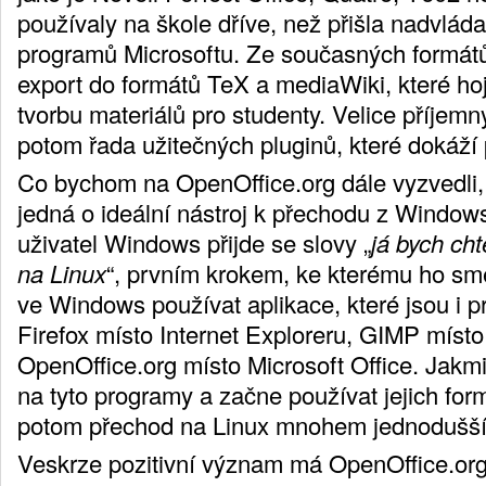
používaly na škole dříve, než přišla nadvlád
programů Microsoftu. Ze současných formátů
export do formátů TeX a mediaWiki, které h
tvorbu materiálů pro studenty. Velice příje
potom řada užitečných pluginů, které dokáží p
Co bychom na OpenOffice.org dále vyzvedli, 
jedná o ideální nástroj k přechodu z Window
uživatel Windows přijde se slovy „
já bych cht
na Linux
“, prvním krokem, ke kterému ho sm
ve Windows používat aplikace, které jsou i p
Firefox místo Internet Exploreru, GIMP míst
OpenOffice.org místo Microsoft Office. Jakmi
na tyto programy a začne používat jejich for
potom přechod na Linux mnohem jednodušší
Veskrze pozitivní význam má OpenOffice.org 