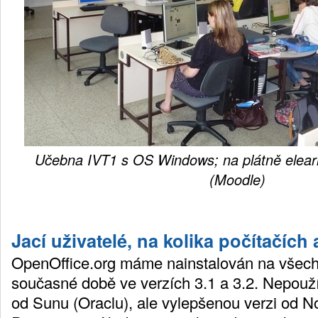
Učebna IVT1 s OS Windows; na plátně elearn
(Moodle)
Jací uživatelé, na kolika počítačích a
OpenOffice.org máme nainstalován na všech 
současné době ve verzích 3.1 a 3.2. Nepouž
od Sunu (Oraclu), ale vylepšenou verzi od No