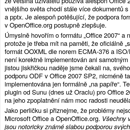
že většina uživatelů používá alespoň Office
vnějšího světa chodí stále více dokumentů s
a pptx. Je alespoň potěšující, že podpora fo
v OpenOffice.org postupně zlepšuje.
Úmyslně hovořím o formátu „Office 2007“ a 
protože je třeba mít na paměti, že oficiálně 
formát OOXML dle norem ECMA-376 a ISO/
není korektně implementován ani samotným
jistou jiskřičkou naděje jsme čekali na, své
podporu ODF v Office 2007 SP2, nicméně ta
implementována jen formálně „na papíře“. Te
plugin od Sunu (dnes už Oraclu) pro Office 
na jeho zpoplatnění nám moc radosti neuděla
Jako perličku si přiznejme, že problémy nejs
Microsoft Office a OpenOffice.org.
Všechny v
jsou notoricky známé slabou podporou svých 