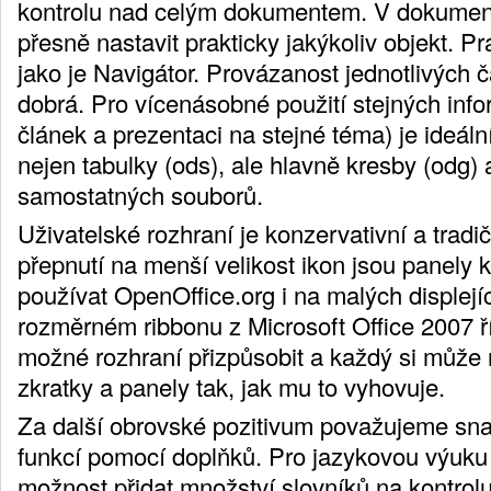
kontrolu nad celým dokumentem. V dokument
přesně nastavit prakticky jakýkoliv objekt. Pr
jako je Navigátor. Provázanost jednotlivých čá
dobrá. Pro vícenásobné použití stejných info
článek a prezentaci na stejné téma) je ideáln
nejen tabulky (ods), ale hlavně kresby (odg) 
samostatných souborů.
Uživatelské rozhraní je konzervativní a tradič
přepnutí na menší velikost ikon jsou panely
používat OpenOffice.org i na malých displejí
rozměrném ribbonu z Microsoft Office 2007 ří
možné rozhraní přizpůsobit a každý si může 
zkratky a panely tak, jak mu to vyhovuje.
Za další obrovské pozitivum považujeme sna
funkcí pomocí doplňků. Pro jazykovou výuku 
možnost přidat množství slovníků na kontrol