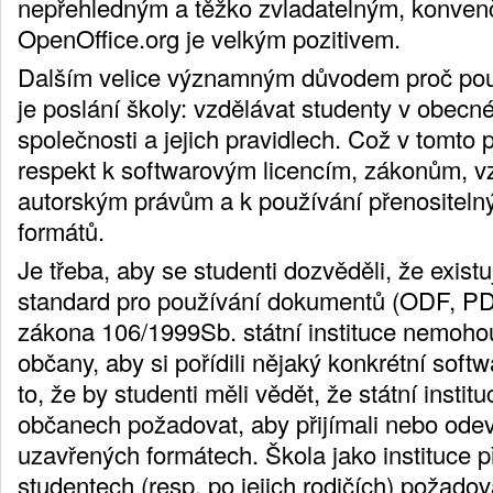
nepřehledným a těžko zvladatelným, konven
OpenOffice.org je velkým pozitivem.
Dalším velice významným důvodem proč pou
je poslání školy: vzdělávat studenty v obec
společnosti a jejich pravidlech. Což v tomt
respekt k softwarovým licencím, zákonům, vz
autorským právům a k používání přenositeln
formátů.
Je třeba, aby se studenti dozvěděli, že exist
standard pro používání dokumentů (ODF, PDF
zákona 106/1999Sb. státní instituce nemohou
občany, aby si pořídili nějaký konkrétní softw
to, že by studenti měli vědět, že státní inst
občanech požadovat, aby přijímali nebo ode
uzavřených formátech. Škola jako instituce
studentech (resp. po jejich rodičích) požadovat