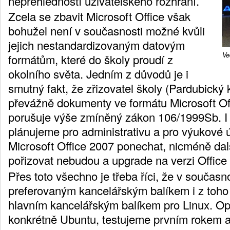
nepřehledností uživatelského rozhraní.
Zcela se zbavit Microsoft Office však
bohužel není v současnosti možné kvůli
jejich nestandardizovaným datovým
Ve
formátům, které do školy proudí z
okolního světa. Jedním z důvodů je i
smutný fakt, že zřizovatel školy (Pardubický 
převážně dokumenty ve formátu Microsoft Off
porušuje výše zmíněný zákon 106/1999Sb. I
plánujeme pro administrativu a pro výukové ú
Microsoft Office 2007 ponechat, nicméně dalš
pořizovat nebudou a upgrade na verzi Offic
Přes toto všechno je třeba říci, že v současn
preferovaným kancelářským balíkem i z toho
hlavním kancelářským balíkem pro Linux. Op
konkrétně Ubuntu, testujeme prvním rokem a