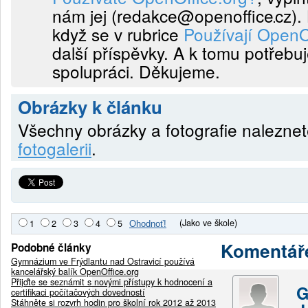
nám jej (
redakce@openoffice
cz
).
když se v rubrice
Používají OpenO
další příspěvky. A k tomu potřebu
spolupráci. Děkujeme.
Obrázky k článku
Všechny obrázky a fotografie nalezne
fotogalerii
.
(Jako ve škole)
1
2
3
4
5
Komentář
Podobné články
Gymnázium ve Frýdlantu nad Ostravicí používá
kancelářský balík OpenOffice.org
Přijďte se seznámit s novými přístupy k hodnocení a
G
certifikaci počítačových dovedností
Stáhněte si rozvrh hodin pro školní rok 2012 až 2013