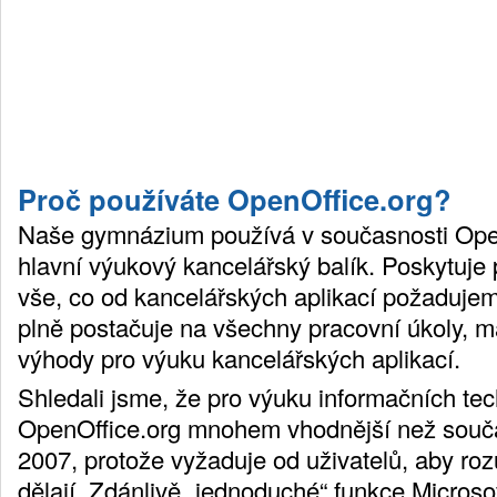
Proč používáte OpenOffice.org?
Naše gymnázium používá v současnosti Open
hlavní výukový kancelářský balík. Poskytuje 
vše, co od kancelářských aplikací požaduje
plně postačuje na všechny pracovní úkoly, 
výhody pro výuku kancelářských aplikací.
Shledali jsme, že pro výuku informačních tec
OpenOffice.org mnohem vhodnější než souča
2007, protože vyžaduje od uživatelů, aby ro
dělají. Zdánlivě „jednoduché“ funkce Microsof