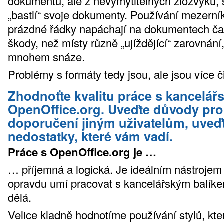
dokumentů, ale z nevymýtitelných zlozvyků, 
„bastlí“ svoje dokumenty. Používání mezerník
prázdné řádky napáchají na dokumentech č
škody, než místy různě „ujíždějící“ zarovnání,
mnohem snáze.
Problémy s formáty tedy jsou, ale jsou více č
Zhodnoťte kvalitu práce s kancelá
OpenOffice.org. Uveďte důvody pro
doporučení jiným uživatelům, uveďt
nedostatky, které vám vadí.
Práce s OpenOffice.org je …
… příjemná a logická. Je ideálním nástrojem 
opravdu umí pracovat s kancelářským balíke
dělá.
Velice kladně hodnotíme používání stylů, kte