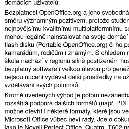
domácích uživatelů.
Bezplatnost OpenOffice.org a jeho svobodná 
směru významným pozitivem, protože studenti
nejnovějšímu kvalitnímu multiplatformnímu so
mohou legálně nainstalovat na svoje domácí 
flash disku (Portable OpenOffice.org) či ho 
kamarádům, rodičům i známým. S ohledem na
škola nachází v regionu silně postiženém hos
bezplatný software i velkou úlevou pro peněž
nejsou nuceni vydávat další prostředky na u
vzdělávání svých potomků.
Kromě uvedených výhod je potom nezanedba
rozsáhlá podpora dalších formátů (např. PDF
možné otevřít i některé formáty, které jsou vel
Microsoft Office vůbec neví rady. Jde o dok
jako je Novell Perfect Office, Quatro, T602 n