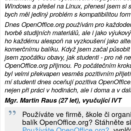
Windows a přešel na Linux, přenesl jsem si 
bych měl jediný problém s kompatibilitou for
Dnes OpenOffice.org používám pro každodenn
tvorbě studijních materiálů, ale i jako výukov
ho každému alespoň na vyzkoušení jako alte
komerčnímu balíku. Když jsem začal působit v
jsem zpočátku obavy, jak studenti - pro ně n
OpenOffice.org přijmou. Po počátečním kro
byl velmi překvapen vesměs pozitivním přijetí
mí studenti dnes oceňují pozitiva OpenOffice
nejen při práci v hodinách, ale i doma a v da
Mgr. Martin Raus (27 let), vyučující IVT
Používáte ve firmě, škole či organ
balík OpenOffice.org? Stáhněte si
Používáte OpenOffice.org?
, vyplň