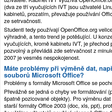
(dva ze tří vyučujících IVT jsou uživatelé Lin
kabinetů, prozatím, převažuje používání Off
ze setrvačnosti.
Studenti tedy používají OpenOffice.org velice
výhradně, a tento trend je potěšující. U konz
vyučujících, kromě kabinetu IVT, je přechod 
pozvolný a převládá zde setrvačnost z minulo
2007 je vesměs nespokojenost.
Máte problémy při výměně dat, např
souborů Microsoft Office?
Problémy s formáty Microsoft Office se pocho
Převážně se jedná o chyby ve formátování (
špatně pozicované objekty). Pro výměnu da
starší formáty Office 2003 (doc, xls, ppt), p