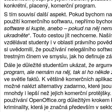
konkrétní, placený, komerční program.
S tím souvisí další aspekt. Pokud bychom na
použití komerčního softwaru, nepřímo bychom 
software si kupte, anebo – pokud na něj nem
ukradněte
“. Touto cestou jít nechceme. Naš
vzdělávat studenty i v oblasti právního pov
si uvědomili, že používání nelegálního softw
trestným činem ve smyslu, jak ho definuje 
Dále je důležité studentům ukázat, že argume
program, ale nemám na něj, tak si ho někde z
ve světle faktů. K většině komerčních aplikac
možné nalézt alternativy zadarmo, které jsou
mnohdy i lepší než jejich komerční protějšky
používání OpenOffice.org důležitým krokem k
kriminality, která je značná především v sekt