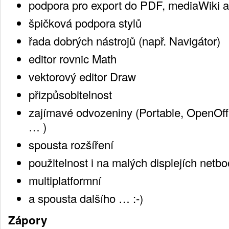
podpora pro export do PDF, mediaWiki 
špičková podpora stylů
řada dobrých nástrojů (např. Navigátor)
editor rovnic Math
vektorový editor Draw
přizpůsobitelnost
zajímavé odvozeniny (Portable, OpenOf
… )
spousta rozšíření
použitelnost i na malých displejích netb
multiplatformní
a spousta dalšího … :-)
Zápory