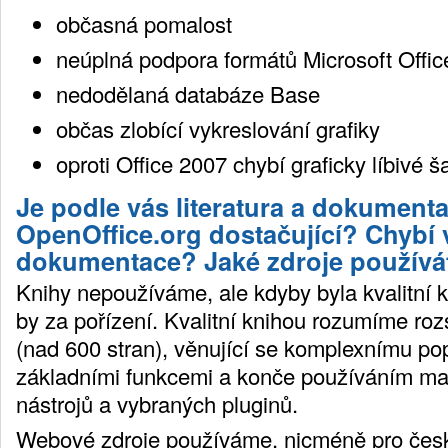
občasná pomalost
neúplná podpora formátů Microsoft Offic
nedodělaná databáze Base
občas zlobící vykreslování grafiky
oproti Office 2007 chybí graficky líbivé š
Je podle vás literatura a dokument
OpenOffice.org dostačující? Chybí 
dokumentace? Jaké zdroje používá
Knihy nepoužíváme, ale kdyby byla kvalitní kn
by za pořízení. Kvalitní knihou rozumíme rozs
(nad 600 stran), věnující se komplexnímu po
základními funkcemi a konče používáním ma
nástrojů a vybraných pluginů.
Webové zdroje používáme, nicméně pro česk