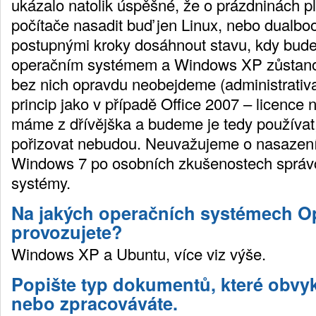
ukázalo natolik úspěšné, že o prázdninách 
počítače nasadit buď jen Linux, nebo dualboo
postupnými kroky dosáhnout stavu, kdy bude
operačním systémem a Windows XP zůstanou
bez nich opravdu neobejdeme (administrativa)
princip jako v případě Office 2007 – licenc
máme z dřívějška a budeme je tedy používat,
pořizovat nebudou. Neuvažujeme o nasazení
Windows 7 po osobních zkušenostech správců
systémy.
Na jakých operačních systémech O
provozujete?
Windows XP a Ubuntu, více viz výše.
Popište typ dokumentů, které obvyk
nebo zpracováváte.