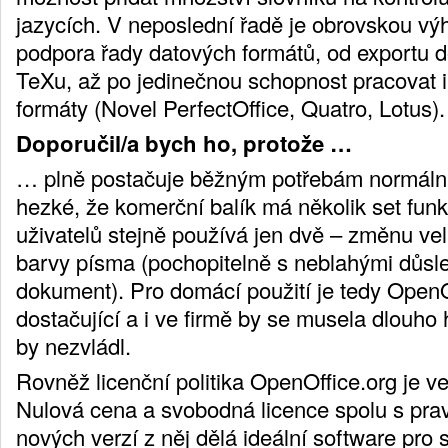
jazycích. V neposlední řadě je obrovskou v
podpora řady datových formátů, od exportu 
TeXu, až po jedinečnou schopnost pracovat i 
formáty (Novel PerfectOffice, Quatro, Lotus).
Doporučil/a bych ho, protože …
… plně postačuje běžným potřebám normální
hezké, že komerční balík má několik set funkc
uživatelů stejně používá jen dvě – změnu ve
barvy písma (pochopitelně s neblahými důsl
dokument). Pro domácí použití je tedy OpenO
dostačující a i ve firmě by se musela dlouho 
by nezvládl.
Rovněž licenční politika OpenOffice.org je ve
Nulová cena a svobodná licence spolu s pr
nových verzí z něj dělá ideální software pro 