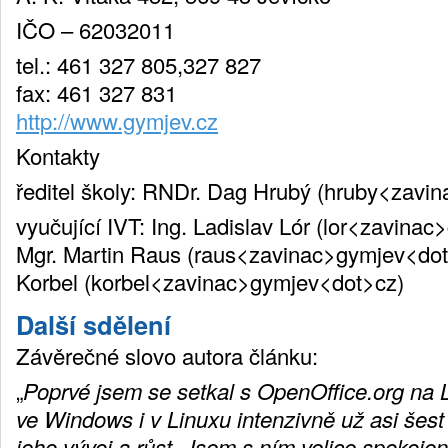
IČO – 62032011
tel.: 461 327 805,327 827
fax: 461 327 831
http://www.gymjev.cz
Kontakty
ředitel školy: RNDr. Dag Hrubý (hruby<zavi
vyučující IVT: Ing. Ladislav Lór (lor<zavina
Mgr. Martin Raus (raus<zavinac>gymjev<dot>
Korbel (korbel<zavinac>gymjev<dot>cz)
Další sdělení
Závěrečné slovo autora článku:
„
Poprvé jsem se setkal s OpenOffice.org na
ve Windows i v Linuxu intenzivně už asi šest 
jeho vývoj a růst. Jsem s ním velice spokoje