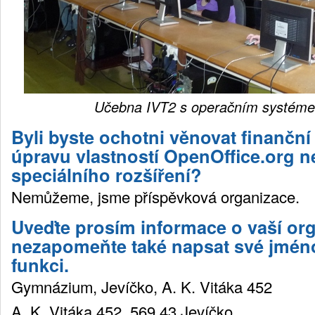
Učebna IVT2 s operačním systém
Byli byste ochotni věnovat finanční
úpravu vlastností OpenOffice.org n
speciálního rozšíření?
Nemůžeme, jsme příspěvková organizace.
Uveďte prosím informace o vaší org
nezapomeňte také napsat své jméno 
funkci.
Gymnázium, Jevíčko, A. K. Vitáka 452
A. K. Vitáka 452, 569 43 Jevíčko