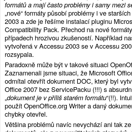
formátů a mají často problémy i samy mezi s
„nové“ formáty působí problémy i ve starších 
2003 a zde je řešíme instalací pluginu Micros
Compatibility Pack. Přechod na nové formáty
případech hrozivou zkušeností. Například n
vytvořená v Accessu 2003 se v Accessu 20
rozsypala.
Paradoxně může být v takové situaci OpenOf
Zaznamenali jsme situaci, že Microsoft Offi
odmítal otevřít dokument DOC, který byl vytv
Office 2007 bez ServicePacku (!!!) s absurdn
„
dokument je v příliš starém formátu
“(!!). Int
použít OpenOffice.org Writer a daný dokumen
chybky otevřel.
Většina problémů navíc nevychází ani tak z