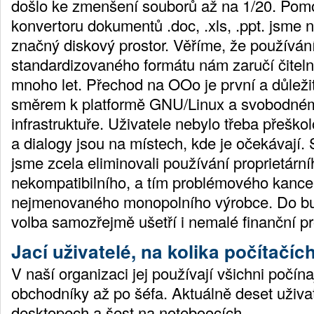
došlo ke zmenšení souborů až na 1/20. Pom
konvertoru dokumentů .doc, .xls, .ppt. jsme n
značný diskový prostor. Věříme, že používán
standardizovaného formátu nám zaručí čitel
mnoho let. Přechod na OOo je první a důležit
směrem k platformě GNU/Linux a svobodnému
infrastruktuře. Uživatele nebylo třeba přešk
a dialogy jsou na místech, kde je očekávají.
jsme zcela eliminovali používání proprietárn
nekompatibilního, a tím problémového kance
nejmenovaného monopolního výrobce. Do b
volba samozřejmě ušetří i nemalé finanční pr
Jací uživatelé, na kolika počítačích
V naší organizaci jej používají všichni počína
obchodníky až po šéfa. Aktuálně deset uživate
desktopech a šest na noteboocích.