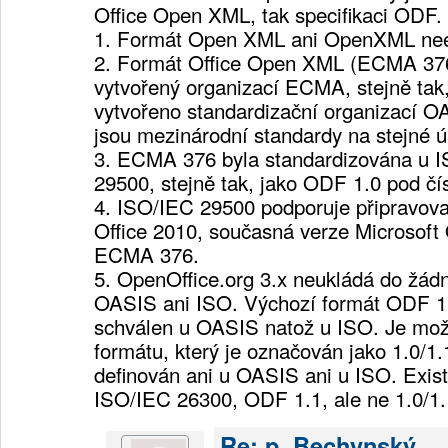
Office Open XML, tak specifikaci ODF.
1. Formát Open XML ani OpenXML neex
2. Formát Office Open XML (ECMA 376
vytvořený organizací ECMA, stejně tak
vytvořeno standardizační organizací 
jsou mezinárodní standardy na stejné ú
3. ECMA 376 byla standardizována u 
29500, stejně tak, jako ODF 1.0 pod č
4. ISO/IEC 29500 podporuje připravova
Office 2010, současná verze Microsoft 
ECMA 376.
5. OpenOffice.org 3.x neukládá do žád
OASIS ani ISO. Výchozí formát ODF 1.
schválen u OASIS natož u ISO. Je mož
formátu, který je označován jako 1.0/1.
definován ani u OASIS ani u ISO. Exis
ISO/IEC 26300, ODF 1.1, ale ne 1.0/1.
Re: p. Bechynský