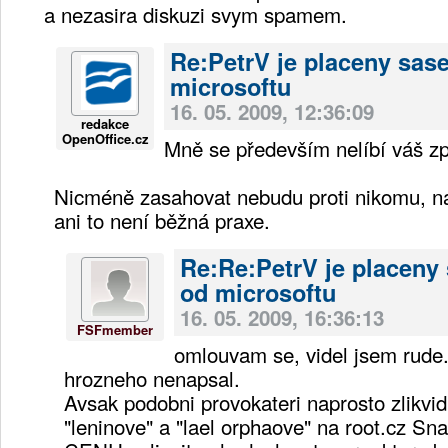
a nezasira diskuzi svym spamem.
Re:PetrV je placeny sas
microsoftu
16. 05. 2009, 12:36:09
redakce
OpenOffice.cz
Mně se především nelíbí váš zp
Nicméně zasahovat nebudu proti nikomu, na
ani to není běžná praxe.
Re:Re:PetrV je placeny
od microsoftu
16. 05. 2009, 16:36:13
FSFmember
omlouvam se, videl jsem rude.
hrozneho nenapsal.
Avsak podobni provokateri naprosto zlikvidu
"leninove" a "lael orphaove" na root.cz 