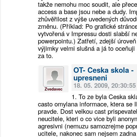
takže nemohu moc soudit, ale přece 
access a base jsou nebe a dudy. Im
zhůvěřilost z výše uvedených důvo
změnu. (Příklad: Po grafické stránc
vytvořená v Impressu dosti slabší ne
powerpointu.) Zatřetí, zdejší úroveň
výjimky velmi slušná a já to oceňuj
za to.
OT- Ceska skola -
upresneni
18. 05. 2009, 20:30:55
Zvedavec
1. To ze byla Ceska skl
casto omylana informace, ktera se
pravde. Dost velkou cast prispevatelu
neucitele, kteri o co vice byli anonym
agresivni (nemuzu samozrejme poprit,
ucitele, nakonec sam nejsem zadna o