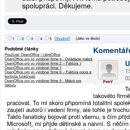
spolupráci. Děkujeme.
(Jako ve škole)
1
2
3
4
5
Komentář
Podobné články
Používají OpenOffice | LibreOffice
OpenOffice.org vo výrobnej firme 4 - Ovládacie makrá
U
OpenOffice.org vo výrobnej firme 2 – Faktúra 1
OpenOffice.org vo výrobnej firme 1
1
OpenOffice.org vo výrobnej firme 6 – Faktúra popis a
kontrola funkčnosti
0
OpenOffice.org vo výrobnej firme 5 - Makrá pre
PetrV
faktúru
T
takovéto firmě
pracovat. To mi skoro připomíná totalitní spol
zaujetí autorů i vedení firmy, ale tohle je trochu
Takto fanaticky bojovat proti všemu, s čím přij
Microsoft, mi přijde dětinské a naivní. S něčí