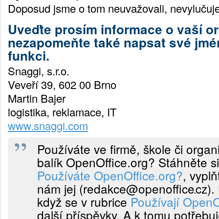
Doposud jsme o tom neuvažovali, nevylučuj
Uveďte prosím informace o vaší or
nezapomeňte také napsat své jmén
funkci.
Snaggi, s.r.o.
Veveří 39, 602 00 Brno
Martin Bajer
logistika, reklamace, IT
www.snaggi.com
Používáte ve firmě, škole či organ
balík OpenOffice.org? Stáhněte si
Používáte OpenOffice.org?
, vyplň
nám jej (
redakce@openoffice
cz
).
když se v rubrice
Používají OpenO
další příspěvky. A k tomu potřebu