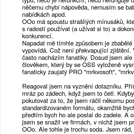
něčemu chybí nápověda, nemusím se bab
nabídkách apod.
OOo má spoustu strašliých mínusáků, kter
s radostí používat (a užívat si to) a dokon
konkurencí.
Napadat mě tímhle způsobem je zbabělé 
vypovídá. Což není překvapující zjištění
často nacházím fanatiky. Dosud jsem ale
člověkem, který by se OSS vyloženě vysm
fanaticky zaujatý PRO "mrkvosoft", "mrkv
Reagoval jsem na vyznění dotazníku. Pří
mráz po zádech, když jsem to četl. Kdyb
pokutovat za to, že jsem ráčil někomu po
standardizovaném formátu, okamžitě bych 
předtím bych ho ale poslal do zadele. A
jsem se snažil ve firmách, v nichž jsem pr
OOo. Ale tohle je trochu soda. Jsem rád, 