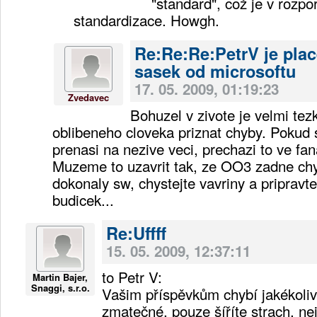
"standard", což je v rozp
standardizace. Howgh.
Re:Re:Re:PetrV je pla
sasek od microsoftu
17. 05. 2009, 01:19:23
Zvedavec
Bohuzel v zivote je velmi te
oblibeneho cloveka priznat chyby. Pokud s
prenasi na nezive veci, prechazi to ve fa
Muzeme to uzavrit tak, ze OO3 zadne chy
dokonaly sw, chystejte vavriny a pripravt
budicek...
Re:Uffff
15. 05. 2009, 12:37:11
to Petr V:
Martin Bajer,
Snaggi, s.r.o.
Vašim příspěvkům chybí jakékoliv
zmatečné, pouze šíříte strach, nej