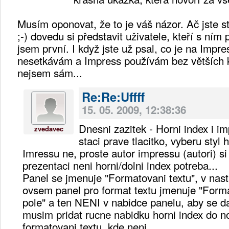
Musím oponovat, že to je váš názor. Ač jste st
;-) dovedu si představit uživatele, kteří s ním
jsem první. I když jste už psal, co je na Impre
nesetkávám a Impress používám bez větších k
nejsem sám...
Re:Re:Uffff
15. 05. 2009, 12:38:36
Dnesni zazitek - Horni index i i
zvedavec
staci prave tlacitko, vyberu styl 
Imressu ne, proste autor impressu (autori) si
prezentaci neni horni/dolni index potreba...
Panel se jmenuje "Formatovani textu", v nas
ovsem panel pro format textu jmenuje "Form
pole" a ten NENI v nabidce panelu, aby se d
musim pridat rucne nabidku horni index do n
formatovani textu, kde neni.