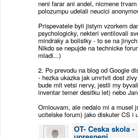
neni farar ani andel, nicmene trvam
polozumpu udelali neucici anonymo
Prispevatele byli jistym vzorkem da
psychologicky, nekteri ventilovali s
mindraky a bolistky - to se na jiny
Nikdo se nepujde na technicke forum
mladi...)
2. Po prevodu na blog od Google dis
- hezka ukazka jak umrtvit dost ziv
bude mit vetsi nervy, jestli my byvali
inventar temer desitku let) nebo Ja
Omlouvam, ale nedalo mi a musel j
ucitelske forum) jako diskuter CS i 
OT- Ceska skola -
upresneni