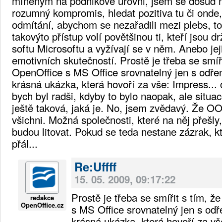
míněným na podnikové úrovni, jsem se dosud n
rozumný kompromis, hledat pozitiva tu či onde, 
odmítání, abychom se nezařadili mezi plebs, t
takovýto přístup volí povětšinou ti, kteří jsou d
softu Microsoftu a vyžívají se v něm. Anebo jej
emotivních skutečností. Prostě je třeba se smíř
OpenOffice s MS Office srovnatelný jen s odřen
krásná ukázka, která hovoří za vše: Impress..
bych byl radši, kdyby to bylo naopak, ale situa
ještě taková, jaká je. No, jsem zvědavý. Že OOo
všichni. Možná společnosti, které na něj přešl
budou litovat. Pokud se teda nestane zázrak, kte
přál...
Re:Uffff
15. 05. 2009, 09:17:22
Prostě je třeba se smířit s tím, ž
redakce
OpenOffice.cz
s MS Office srovnatelný jen s odř
krásná ukázka, která hovoří za vš