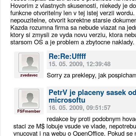
Hovorim z vlastnych skusenosti, niekedy je d
funkcne otvoritelny len v tej istej verzii word
nepouzitelne, otvorit korektne starsie dokume
Kazda rozumna firma sa nebude viazat na jed
ktory si zmysli ze vyda novu verziu, ktora ne
starsom OS a je problem a zbytocne naklady.
Re:Re:Uffff
15. 05. 2009, 12:39:48
Sorry za preklepy, jak pospicham
zvedavec
PetrV je placeny sasek o
microsoftu
16. 05. 2009, 09:51:57
FSFmember
redakce by proti podobnym hov
staci ze M$ lobuje vsude ve vlade, nepotrebu
vnucovat i na webu o OpenOffice. Pokud se mu