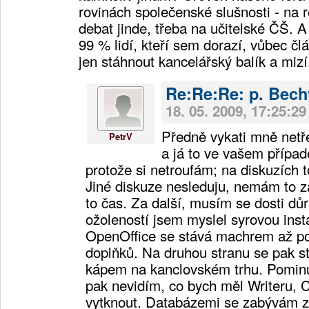
rovinách společenské slušnosti - na 
debat jinde, třeba na učitelské ČŠ. A
99 % lidí, kteří sem dorazí, vůbec člá
jen stáhnout kancelářský balík a mizí
Re:Re:Re: p. Bec
18. 05. 2009, 17:25:29
Předně vykati mně netře
PetrV
a já to ve vašem případ
protože si netroufám; na diskuzích t
Jiné diskuze nesleduju, nemám to 
to čas. Za další, musím se dosti dů
ožoleností jsem myslel syrovou inst
OpenOffice se stává machrem až po
doplňků. Na druhou stranu se pak s
kápem na kanclovském trhu. Pominu-
pak nevidím, co bych měl Writeru, 
vytknout. Databázemi se zabývám z