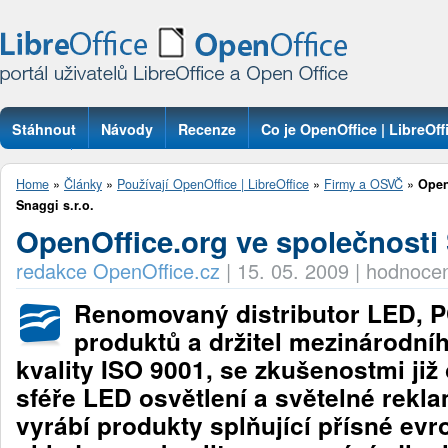
Stáhnout
Návody
Recenze
Co je OpenOffice | LibreOff
Otázky
Home
»
Články
»
Používají OpenOffice | LibreOffice
»
Firmy a OSVČ
»
Open
Snaggi s.r.o.
OpenOffice.org ve společnosti 
redakce OpenOffice.cz
|
15. 05. 2009
|
hodnocen
Renomovaný distributor LED, 
produktů a držitel mezinárodníh
kvality ISO 9001, se zkušenostmi již
sféře LED osvětlení a světelné rekl
vyrábí produkty splňující přísné ev