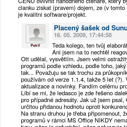
CENU ovlivnit nahodneho ctenare, ktery b
clanku ziskat (pravem) dojem, ze (v tomto 
je kvalitni software/projekt.
Placený šašek od Sun
16. 05. 2009, 17:44:58
Teda kolego, ten tvůj elaborát 
PetrV
Ani jsem na to nechtěl reagov
Ott udělal, vysvětlím. Jsem velmi ostraži
programů podle vzhledu, podle toho, jaký
tak... Považuju se tak trochu za průkopn
používám od verze 1.1.4, takže 5 let (?).
aktualizace a novinky. Fandím celému proj
Líbí se mi, že ledasco je zde řešeno dalek
pro případné adresáty. Jak už jsem psal
určitou přidanou hodnotu oproti konkurenc
Na stranu druhou je třeba připomenout, ž
programů v rámci MS Office NIKDY nem
typu, něco je nefunkční, něco nefunguje t