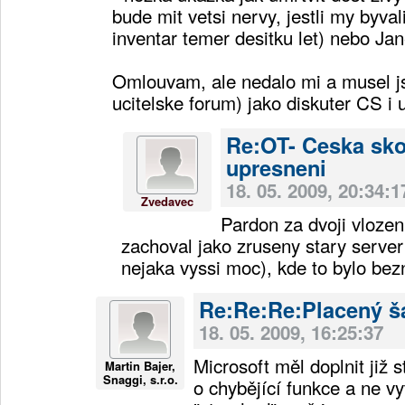
bude mit vetsi nervy, jestli my byvali
inventar temer desitku let) nebo Ja
Omlouvam, ale nedalo mi a musel j
ucitelske forum) jako diskuter CS i 
Re:OT- Ceska sko
upresneni
18. 05. 2009, 20:34:1
Zvedavec
Pardon za dvoji vlozen
zachoval jako zruseny stary server
nejaka vyssi moc), kde to bylo bez
Re:Re:Re:Placený š
18. 05. 2009, 16:25:37
Microsoft měl doplnit již 
Martin Bajer,
Snaggi, s.r.o.
o chybějící funkce a ne vy