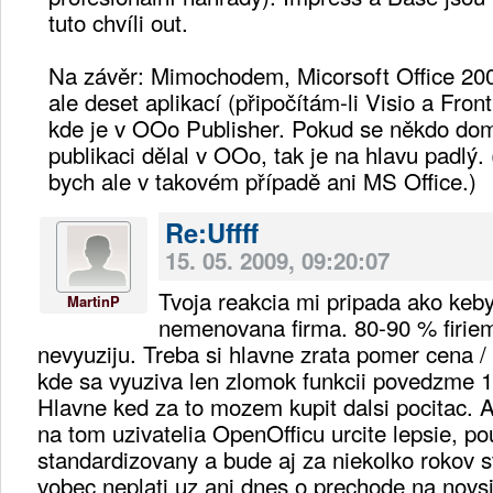
tuto chvíli out.
Na závěr: Mimochodem, Micorsoft Office 200
ale deset aplikací (připočítám-li Visio a Fro
kde je v OOo Publisher. Pokud se někdo dom
publikaci dělal v OOo, tak je na hlavu padlý. 
bych ale v takovém případě ani MS Office.)
Re:Uffff
15. 05. 2009, 09:20:07
Tvoja reakcia mi pripada ako keby 
MartinP
nemenovana firma. 80-90 % firiem
nevyuziju. Treba si hlavne zrata pomer cena / 
kde sa vyuziva len zlomok funkcii povedzme 10
Hlavne ked za to mozem kupit dalsi pocitac. 
na tom uzivatelia OpenOfficu urcite lepsie, po
standardizovany a bude aj za niekolko rokov st
vobec neplati uz ani dnes o prechode na novsi