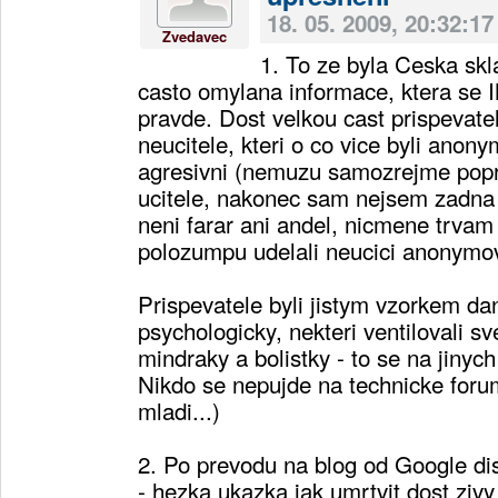
18. 05. 2009, 20:32:17
Zvedavec
1. To ze byla Ceska skl
casto omylana informace, ktera se
pravde. Dost velkou cast prispevatelu
neucitele, kteri o co vice byli anonym
agresivni (nemuzu samozrejme poprit,
ucitele, nakonec sam nejsem zadna o
neni farar ani andel, nicmene trvam
polozumpu udelali neucici anonymo
Prispevatele byli jistym vzorkem da
psychologicky, nekteri ventilovali s
mindraky a bolistky - to se na jiny
Nikdo se nepujde na technicke forum
mladi...)
2. Po prevodu na blog od Google dis
- hezka ukazka jak umrtvit dost ziv