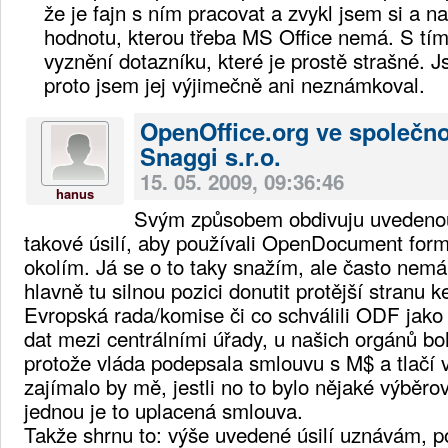
že je fajn s ním pracovat a zvykl jsem si a 
hodnotu, kterou třeba MS Office nemá. S tí
vyznění dotazníku, které je prostě strašné. J
proto jsem jej výjimečně ani neznámkoval.
OpenOffice.org ve společno
Snaggi s.r.o.
15. 05. 2009, 09:36:46
hanus
Svým způsobem obdivuju uvedenou
takové úsilí, aby používali OpenDocument formá
okolím. Já se o to taky snažím, ale často nemám
hlavně tu silnou pozici donutit protější stranu k
Evropská rada/komise či co schválili ODF jak
dat mezi centrálními úřady, u našich orgánů b
protože vláda podepsala smlouvu s M$ a tlačí v
zajímalo by mě, jestli no to bylo nějaké výběro
jednou je to uplacená smlouva.
Takže shrnu to: výše uvedené úsilí uznávám, p