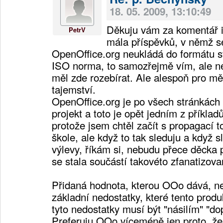
18. 05. 2009, 13:10:49
Děkuju vám za komentář i
PetrV
mála příspěvků, v němž s
OpenOffice.org neukládá do formátu 
ISO norma, to samozřejmě vím, ale ne
měl zde rozebírat. Ale alespoň pro mě
tajemství.
OpenOffice.org je po všech stránkách
projekt a toto je opět jedním z příklad
protože jsem chtěl začít s propagací 
škole, ale když to tak sleduju a když s
výlevy, říkám si, nebudu přece děcka
se stala součástí takovéto zfanatizov
Přidaná hodnota, kterou OOo dává, n
základní nedostatky, které tento prod
tyto nedostatky musí být "násilím" "d
Preferuju OOo víceméně jen proto, že