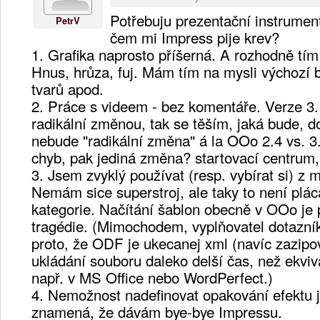
Potřebuju prezentační instrumen
PetrV
čem mi Impress pije krev?
1. Grafika naprosto příšerná. A rozhodně tí
Hnus, hrůza, fuj. Mám tím na mysli výchozí 
tvarů apod.
2. Práce s videem - bez komentáře. Verze 3.1 
radikální změnou, tak se těším, jaká bude, d
nebude "radikální změna" á la OOo 2.4 vs. 3
chyb, pak jediná změna? startovací centrum, 
3. Jsem zvyklý používat (resp. vybírat si) z 
Nemám sice superstroj, ale taky to není plá
kategorie. Načítání šablon obecně v OOo je 
tragédie. (Mimochodem, vyplňovatel dotazník
proto, že ODF je ukecanej xml (navíc zazipov
ukládání souboru daleko delší čas, než ekvi
např. v MS Office nebo WordPerfect.)
4. Nemožnost nadefinovat opakování efektu j
znamená, že dávám bye-bye Impressu.