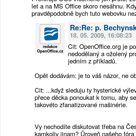
let a na MS Office skoro nesáhnu. Kd
pravděpodobně bych tuto webovku nez
Re:Re: p. Bechyns
18. 05. 2009, 16:08:23
Cit: OpenOffice.org je p
redakce
OpenOffice.cz
nedodělaný a ožolený pro
jedním z příkladů.
Opět dodávám: je to váš názor, ne ob
Cit: ...když sleduju ty hysterické výl
přece děcka ponoukat k tomu, aby se
takovéto zfanatizované mašinérie.
Vy nechodíte diskutovat třeba na Če
kamkoliv jinam? Ǔroveň našeho fóra 