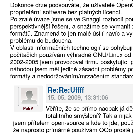
Dokonce drze podsouváte, že uživatelé OpenOf
proprietární software bez platných licencí.
Po zralé úvaze jsme se ve Snaggi rozhodli pou
perspektivnější řešení, a snažíme se vymanit 
formátů. Znamená to jen malé úsilí navíc a vy
problému do budoucna.
V oblasti informačních technologií se pohybuji
počítačích používám výhradně GNU/Linux od 
2002-2005 jsem provozoval firmu poskytující 
náhodou jsem měl jediné zásadní problémy p
formáty a nedodržováním/mrzačením standar
Re:Re:Uffff
15. 05. 2009, 13:31:06
Věříte, že se přímo naopak já d
PetrV
totalitního smýšlení? Tak a nija
jsem přítelem open-source a kde to jde, po
že naprosto primárně používám OOo prostě pr