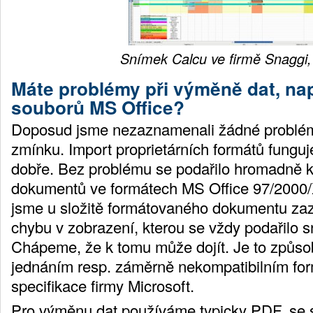
Snímek Calcu ve firmě Snaggi, 
Máte problémy při výměně dat, nap
souborů MS Office?
Doposud jsme nezaznamenali žádné problémy
zmínku. Import proprietárních formátů fungu
dobře. Bez problému se podařilo hromadně 
dokumentů ve formátech MS Office 97/2000/
jsme u složitě formátovaného dokumentu za
chybu v zobrazení, kterou se vždy podařilo s
Chápeme, že k tomu může dojít. Je to způs
jednáním resp. záměrně nekompatibilním fo
specifikace firmy Microsoft.
Pro výměnu dat používáme typicky PDF, se s