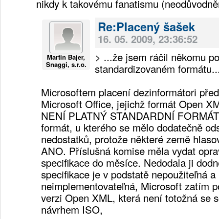
nikdy k takovému fanatismu (neodůvodn
Re:Placený šašek
16. 05. 2009, 23:36:52
> ...že jsem ráčil někomu po
Martin Bajer,
Snaggi, s.r.o.
standardizovaném formátu..
Microsoftem placení dezinformátori pře
Microsoft Office, jejichž formát Ope
NENÍ PLATNÝ STANDARDNÍ FORMÁT. I
formát, u kterého se mělo dodatečně ods
nedostatků, protože některé země hl
ANO. Příslušná komise měla vydat opra
specifikace do měsíce. Nedodala ji dod
specifikace je v podstatě nepoužiteľná a
neimplementovateľná, Microsoft zatím po
verzi Open XML, která není totožná se
návrhem ISO,