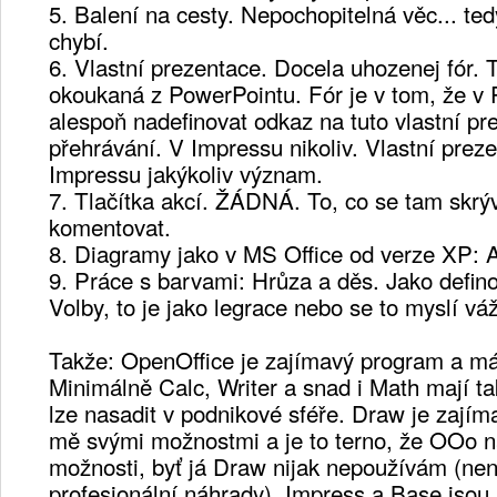
5. Balení na cesty. Nepochopitelná věc... ted
chybí.
6. Vlastní prezentace. Docela uhozenej fór.
okoukaná z PowerPointu. Fór je v tom, že v 
alespoň nadefinovat odkaz na tuto vlastní pr
přehrávání. V Impressu nikoliv. Vlastní prez
Impressu jakýkoliv význam.
7. Tlačítka akcí. ŽÁDNÁ. To, co se tam skrýv
komentovat.
8. Diagramy jako v MS Office od verze XP: 
9. Práce s barvami: Hrůza a děs. Jako defin
Volby, to je jako legrace nebo se to myslí vá
Takže: OpenOffice je zajímavý program a má
Minimálně Calc, Writer a snad i Math mají t
lze nasadit v podnikové sféře. Draw je zajím
mě svými možnostmi a je to terno, že OOo n
možnosti, byť já Draw nijak nepoužívám (ne
profesionální náhrady). Impress a Base jsou 