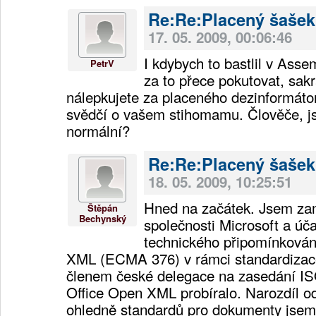
Re:Re:Placený šašek
17. 05. 2009, 00:06:46
I kdybych to bastlil v Ass
PetrV
za to přece pokutovat, sak
nálepkujete za placeného dezinformátor
svědčí o vašem stihomamu. Člověče, js
normální?
Re:Re:Placený šašek
18. 05. 2009, 10:25:51
Hned na začátek. Jsem z
Štěpán
Bechynský
společnosti Microsoft a úča
technického připomínkován
XML (ECMA 376) v rámci standardizace
členem české delegace na zasedání IS
Office Open XML probíralo. Narozdíl od
ohledně standardů pro dokumenty jsem č