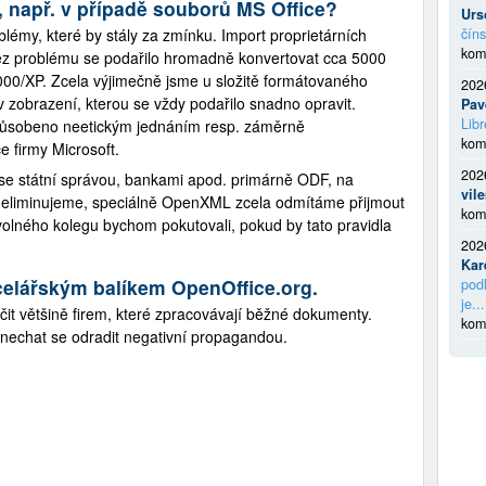
 např. v případě souborů MS Office?
Urs
my, které by stály za zmínku. Import proprietárních
číns
kom
ez problému se podařilo hromadně konvertovat cca 5000
00/XP. Zcela výjimečně jsme u složitě formátovaného
202
zobrazení, kterou se vždy podařilo snadno opravit.
Pav
Libr
působeno neetickým jednáním resp. záměrně
kom
 firmy Microsoft.
202
se státní správou, bankami apod. primárně ODF, na
vil
 eliminujeme, speciálně OpenXML zcela odmítáme přijmout
kom
olného kolegu bychom pokutovali, pokud by tato pravidla
202
Kar
celářským balíkem OpenOffice.org.
podl
je...
t většině firem, které zpracovávají běžné dokumenty.
kom
echat se odradit negativní propagandou.