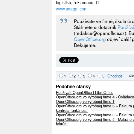
logistika, reklamace, IT
www.snaggi.com
Používáte ve firmě, škole či
Stáhněte si dotazník
Používá
(
redakce@openoffice
cz
). B
OpenOffice.org
objeví další 
Děkujeme.
(J
1
2
3
4
5
Podobné články
Používají OpenOffice | LibreOffice
OpenOffice.org vo výrobnej firme 4 - Ovládac
OpenOffice.org vo výrobnej firme 1
OpenOffice.org vo výrobnej firme 6 – Faktúra 
kontrola funkčnosti
OpenOffice.org vo výrobnej firme 3 – Faktúra 
OpenOffice.org vo výrobnej firme 5 - Makrá pr
faktúru