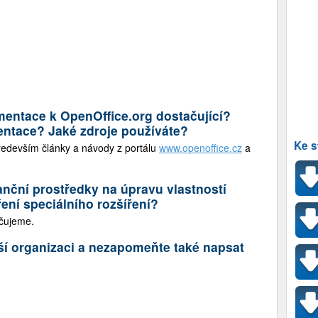
umentace k OpenOffice.org dostačující?
ntace? Jaké zdroje používáte?
Ke s
edevším články a návody z portálu
www.openoffice.cz
a
anční prostředky na úpravu vlastností
ení speciálního rozšíření?
čujeme.
ší organizaci a nezapomeňte také napsat