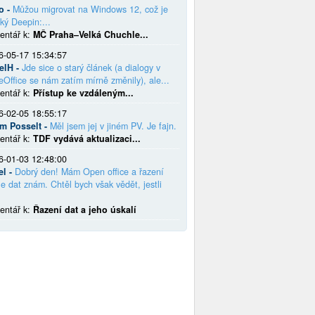
o -
Můžou migrovat na Windows 12, což je
ký Deepin:...
entář k:
MČ Praha–Velká Chuchle...
6-05-17 15:34:57
elH -
Jde sice o starý článek (a dialogy v
eOffice se nám zatím mírně změnily), ale...
entář k:
Přístup ke vzdáleným...
6-02-05 18:55:17
em Posselt -
Měl jsem jej v jiném PV. Je fajn.
entář k:
TDF vydává aktualizaci...
6-01-03 12:48:00
el -
Dobrý den! Mám Open office a řazení
e dat znám. Chtěl bych však vědět, jestli
entář k:
Řazení dat a jeho úskalí