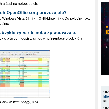
ch a šest na noteboocích.
ch OpenOffice.org provozujete?
 Windows Vista 64 (1×). GNU/Linux (1×). Do poloviny roku
/Linux.
obvykle vytváříte nebo zpracováváte.
bídky, průvodní dopisy, smlouvy, prezentace produktů a
202
Mir
kom
Calcu ve firmě Snaggi, s.r.o.
202