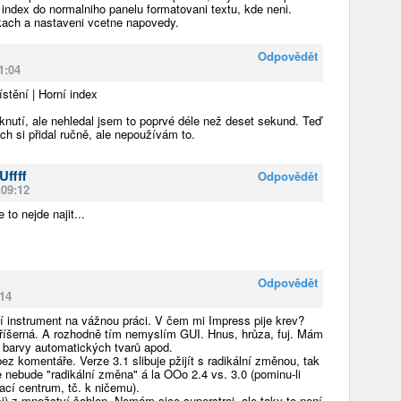
index do normalniho panelu formatovani textu, kde neni.
zkach a nastaveni vcetne napovedy.
Odpovědět
1:04
stění | Horní index
iknutí, ale nehledal jsem to poprvé déle než deset sekund. Teď
ch si přidal ručně, ale nepoužívám to.
Uffff
Odpovědět
:09:12
to nejde najit...
Odpovědět
:14
í instrument na vážnou práci. V čem mi Impress pije krev?
příšerná. A rozhodně tím nemyslím GUI. Hnus, hrůza, fuj. Mám
 barvy automatických tvarů apod.
ez komentáře. Verze 3.1 slibuje pžijít s radikální změnou, tak
 nebude "radikální změna" á la OOo 2.4 vs. 3.0 (pominu-li
ací centrum, tč. k ničemu).
si) z množství šablon. Nemám sice superstroj, ale taky to není