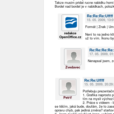
Takze musim pridat rucne nabidku horni 
Bordel nad bordel je v nabidkach, polo
Re:Re:Re:Uffff
15. 05. 2009, 13:0
Formát | Znak | Umí
redakce
Není to na jedno kl
OpenOffice.cz
už to vím. Ikonu by
Re:Re:Re:Re:
17. 05. 2009, 01
Nenapsal jsem, ze 
Zvedavec
Re:Re:Uffff
15. 05. 2009, 20:29
Potřebuju prezentačn
1. Grafika naprosto 
PetrV
tím na mysli výchozí
2. Práce s videem - b
se těším, jaká bude, doufám, že to zase
opravu chyb, pak jediná změna? startov
3. Jsem zvyklý používat (resp. vybírat 