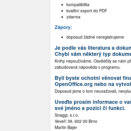
kompatibilita
kvalitní export do PDF
zdarma
Zápory:
doposud žádné neregistrujeme
Je podle vás literatura a dok
Chybí vám některý typ dokume
Knihy nepoužíváme. Osvědčily se nám př
zabudovaná nápověda v programu.
Byli byste ochotni věnovat fin
OpenOffice.org nebo na vytvoř
Doposud jsme o tom neuvažovali, nevylu
Uveďte prosím informace o va
své jméno a pozici či funkci.
Snaggi, s.r.o.
Veveří 39, 602 00 Brno
Martin Bajer