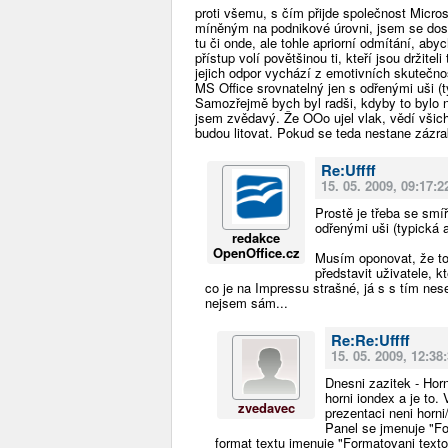
proti všemu, s čím přijde společnost Micro
míněným na podnikové úrovni, jsem se dosu
tu či onde, ale tohle apriorní odmítání, ab
přístup volí povětšinou ti, kteří jsou držit
jejich odpor vychází z emotivních skutečnos
MS Office srovnatelný jen s odřenými uši (t
Samozřejmě bych byl radši, kdyby to bylo na
jsem zvědavý. Že OOo ujel vlak, vědí všich
budou litovat. Pokud se teda nestane zázrak,
Re:Uffff
15. 05. 2009, 09:17:2
Prostě je třeba se smí
odřenými uši (typická 
redakce
OpenOffice.cz
Musím oponovat, že to j
představit uživatele, k
co je na Impressu strašné, já s s tím ne
nejsem sám...
Re:Re:Uffff
15. 05. 2009, 12:38
Dnesni zazitek - Horn
horni iondex a je to.
zvedavec
prezentaci neni horni/
Panel se jmenuje "Fo
format textu jmenuje "Formatovani text