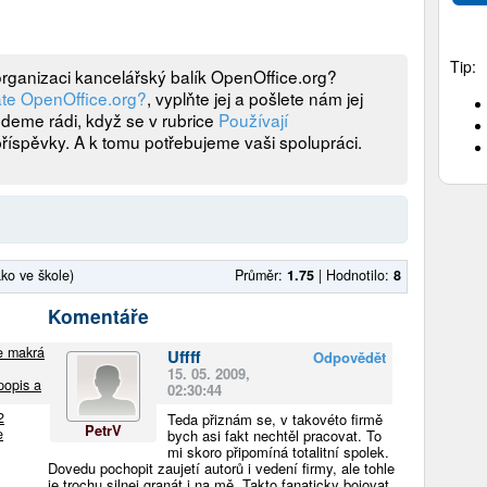
Tip:
 organizaci kancelářský balík OpenOffice.org?
te OpenOffice.org?
, vyplňte jej a pošlete nám jej
udeme rádi, když se v rubrice
Používají
příspěvky. A k tomu potřebujeme vaši spolupráci.
ako ve škole)
Průměr:
1.75
|
Hodnotilo:
8
Komentáře
ie makrá
Uffff
Odpovědět
15. 05. 2009,
popis a
02:30:44
2
Teda přiznám se, v takovéto firmě
PetrV
e
bych asi fakt nechtěl pracovat. To
mi skoro připomíná totalitní spolek.
Dovedu pochopit zaujetí autorů i vedení firmy, ale tohle
je trochu silnej granát i na mě. Takto fanaticky bojovat