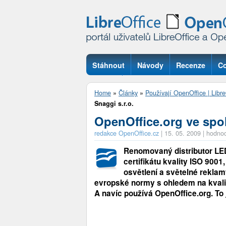
Stáhnout
Návody
Recenze
Co
Otázky
Home
»
Články
»
Používají OpenOffice | Libre
Snaggi s.r.o.
OpenOffice.org ve spol
redakce OpenOffice.cz
|
15. 05. 2009
|
hodnoc
Renomovaný distributor LED
certifikátu kvality ISO 9001
osvětlení a světelné reklam
evropské normy s ohledem na kvalitu
A navíc používá OpenOffice.org. To j