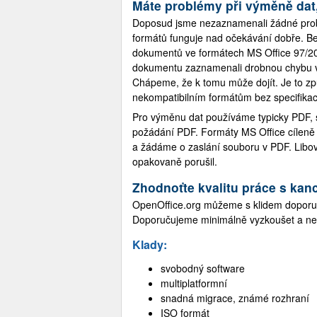
Máte problémy při výměně dat,
Doposud jsme nezaznamenali žádné problé
formátů funguje nad očekávání dobře. B
dokumentů ve formátech MS Office 97/20
dokumentu zaznamenali drobnou chybu v 
Chápeme, že k tomu může dojít. Je to z
nekompatibilním formátům bez specifikace
Pro výměnu dat používáme typicky PDF, 
požádání PDF. Formáty MS Office cíleně
a žádáme o zaslání souboru v PDF. Libov
opakovaně porušil.
Zhodnoťte kvalitu práce s kan
OpenOffice.org můžeme s klidem doporuči
Doporučujeme minimálně vyzkoušet a nen
Klady:
svobodný software
multiplatformní
snadná migrace, známé rozhraní
ISO formát