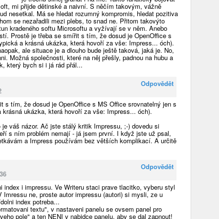
soft, mi přijde dětinské a naivní. S něčím takovým, vážně
d nesetkal. Má se hledat rozumný kompromis, hledat pozitiva
ychom se nezařadili mezi plebs, to snad ne. Přitom takovýto
eli tun kradeného softu Microsoftu a vyžívají se v něm. Anebo
tí. Prostě je třeba se smířit s tím, že dosud je OpenOffice s
ypická a krásná ukázka, která hovoří za vše: Impress... óch).
opak, ale situace je a dlouho bude ještě taková, jaká je. No,
ni. Možná společnosti, které na něj přešly, padnou na hubu a
 který bych si i já rád přál...
Odpovědět
2
řit s tím, že dosud je OpenOffice s MS Office srovnatelný jen s
a krásná ukázka, která hovoří za vše: Impress... óch).
e váš názor. Ač jste stálý kritik Impressu, ;-) dovedu si
teří s ním problém nemají - já jsem první. I když jste už psal,
setkávám a Impress používám bez větších komplikací. A určitě
Odpovědět
:36
i index i impressu. Ve Writeru staci prave tlacitko, vyberu styl
 V Imressu ne, proste autor impressu (autori) si mysli, ze u
dolni index potreba...
rmatovani textu", v nastaveni panelu se ovsem panel pro
oveho pole" a ten NENI v nabidce panelu, aby se dal zapnout!