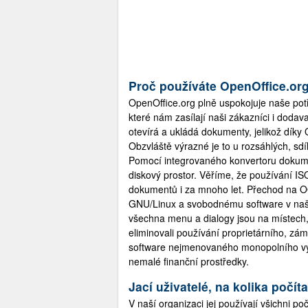
Proč používáte OpenOffice.or
OpenOffice.org plně uspokojuje naše pot
které nám zasílají naši zákazníci i dodav
otevírá a ukládá dokumenty, jelikož dí
Obzvláště výrazné je to u rozsáhlých, sd
Pomocí integrovaného konvertoru dokument
diskový prostor. Věříme, že používání I
dokumentů i za mnoho let. Přechod na OO
GNU/Linux a svobodnému software v naší I
všechna menu a dialogy jsou na místech,
eliminovali používání proprietárního, z
software nejmenovaného monopolního vý
nemalé finanční prostředky.
Jací uživatelé, na kolika počíta
V naší organizaci jej používají všichni p