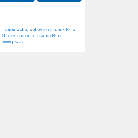
Tvorba webu, webových stránek Brno
Grafické práce a tiskárna Brno
www.piw.cz