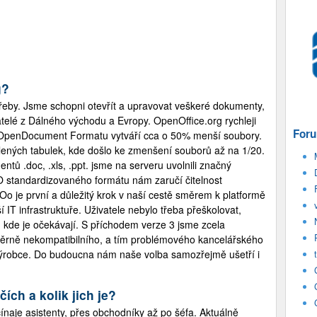
g?
řeby. Jsme schopni otevřít a upravovat veškeré dokumenty,
atelé z Dálného východu a Evropy. OpenOffice.org rychleji
Foru
ky OpenDocument Formatu vytváří cca o 50% menší soubory.
ílených tabulek, kde došlo ke zmenšení souborů až na 1/20.
ů .doc, .xls, .ppt. jsme na serveru uvolnili značný
SO standardizovaného formátu nám zaručí čitelnost
o je první a důležitý krok v naší cestě směrem k platformě
T infrastruktuře. Uživatele nebylo třeba přeškolovat,
 kde je očekávají. S příchodem verze 3 jsme zcela
áměrně nekompatibilního, a tím problémového kancelářského
robce. Do budoucna nám naše volba samozřejmě ušetří i
čích a kolik jich je?
očínaje asistenty, přes obchodníky až po šéfa. Aktuálně