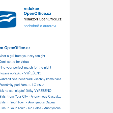
redakce
OpenOffice.cz
redaktoři OpenOffice.cz
podrobně o autorovi
m OpenOffice.cz
Meet a girl from your city tonight
Don't settle for virtual
Find your perfect match for the night
vložení obrázku - VYŘEŠENO
Nahradit Vše nenahradí všechny kombinace
Poznámky pod čarou u LO 25.2
tisk na samolepící štítky VYŘEŠENO
Girls From Your City - Anonymous Casual...
Girls In Your Town - Anonymous Cacual...
Girls In Your Town - No Selfie - Anonymous...