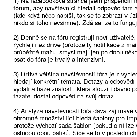
1) Na facebookové stránce jsem přišpendlil 
fórum, aby návštěvníci hledali odpověď tam 
(kde když něco napíší, tak se to zobrazí v ú
nikdo si toho nevšimne). Zdá se, že to funguj
2) Denně se na fóru registrují noví uživatelé.
rychleji než dříve (protože ty notifikace z ma
průběžně mažu, smysl mají jen po dobu něko
psát do fóra je trvalý a intenzivní.
3) Drtivá většina návštěvnosti fóra je z vyhl
hledají konkrétní témata. Dotazy a odpovědi 
vydatná báze znalostí, která slouží i dávno p
tazatel dostal odpověď na svůj dotaz.
4) Analýza návštěvnosti fóra dává zajímavé 
ohromné množství lidí hledá šablony pro Impr
protože výchozí sada šablon (pokud o ní lze 
ostudou obou balíků. Sice se to v posledních