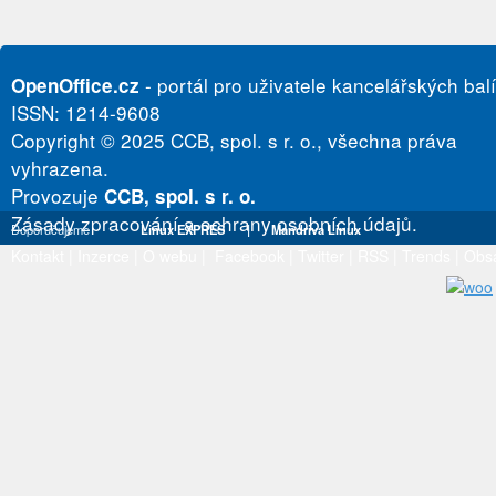
- portál pro uživatele kancelářských bal
OpenOffice.cz
ISSN: 1214-9608
Copyright © 2025 CCB, spol. s r. o., všechna práva
vyhrazena.
Provozuje
CCB, spol. s r. o.
Zásady zpracování a ochrany osobních údajů.
Doporučujeme
Linux EXPRES
|
Mandriva Linux
Kontakt
|
Inzerce
|
O webu
|
Facebook
|
Twitter
|
RSS
|
Trends
|
Obs