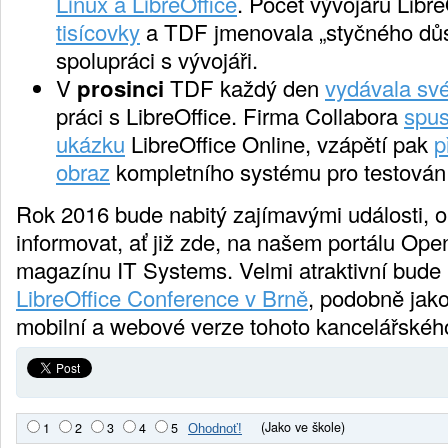
Linux a LibreOffice
. Počet vývojářů Libr
tisícovky
a TDF jmenovala „styčného důs
spolupráci s vývojáři.
V
prosinci
TDF každý den
vydávala své
práci s LibreOffice. Firma Collabora
spus
ukázku
LibreOffice Online, vzápětí pak
p
obraz
kompletního systému pro testování
Rok 2016 bude nabitý zajímavými události, 
informovat, ať již zde, na našem portálu Ope
magazínu IT Systems. Velmi atraktivní bude 
LibreOffice Conference v Brně
, podobně jako
mobilní a webové verze tohoto kancelářského
(Jako ve škole)
1
2
3
4
5