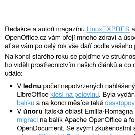
Redakce a autoři magazínu
LinuxEXPRES
a
OpenOffice.cz vám přejí mnoho zdraví a úsp
ať se vám po celý rok vše daří podle vašeho 
Na konci starého roku se pojďme ve stručnost
ho viděli prostřednictvím našich článků a co 
událo:
V
lednu
počet nepotvrzených nahlášený
LibreOffice
klesl na polovinu
. Byla vydá
balíku
a na konci měsíce také
desktopov
V
únoru
italská oblast Emilia-Romagna
migraci
na balík Apache OpenOffice a fo
OpenDocument. Se svými zkušenostmi s