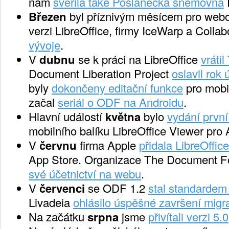
nám
svěřila také Poslanecká sněmovna
Březen
byl příznivým měsícem pro webo
verzi LibreOffice, firmy IceWarp a Colla
vývoje
.
V
dubnu
se k práci na LibreOffice
vráti
Document Liberation Project
oslavil rok
byly
dokončeny editační funkce
pro mobil
začal
seriál o ODF na Androidu
.
Hlavní událostí
května
bylo
vydání první
mobilního balíku LibreOffice Viewer pro 
V
červnu
firma Apple
přidala LibreOffi
App Store. Organizace The Document F
své účetnictví na webu
.
V
červenci
se ODF 1.2
stal standardem
Livadeia
ohlásilo úspěšné završení migr
Na začátku
srpna
jsme
přivítali verzi 5.0