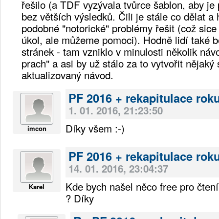
řešilo (a TDF vyzývala tvůrce šablon, aby je p
bez větších výsledků. Čili je stále co dělat a
podobné "notorické" problémy řešit (což sice
úkol, ale můžeme pomoci). Hodně lidí také b
stránek - tam vzniklo v minulosti několik náv
prach" a asi by už stálo za to vytvořit nějaký
aktualizovaný návod.
PF 2016 + rekapitulace rok
1. 01. 2016, 21:23:50
Díky všem :-)
imcon
PF 2016 + rekapitulace rok
14. 01. 2016, 23:04:37
Kde bych našel něco free pro čtení
Karel
? Díky