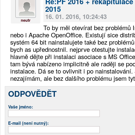
Re:PF 2016 + rekapitulace
2015
16. 01. 2016, 10:24:43
neutr
To by měl otevírat bez problémů I
nebo i Apache OpenOffice. Existují sice distri
systém 64 bit nainstalujete také bez problémů 
bych as upřednostnil. nejprve otestujte instala
hlavně dějte při instalaci asociace s MS Offic
tam bývá nabízeno implicitně ale raději se pod
instalace. Dá se to ovlivnit i po nainstalování
nezajímám, ale bez dalšího problému jsem tyt
ODPOVĚDĚT
Vaše jméno:
E-mail (není nutný):