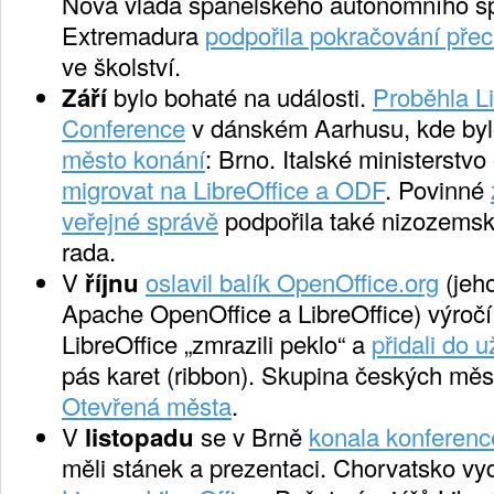
Nová vláda španělského autonomního sp
Extremadura
podpořila pokračování pře
ve školství.
Září
bylo bohaté na události.
Proběhla Li
Conference
v dánském Aarhusu, kde byl
město konání
: Brno. Italské ministerstv
migrovat na LibreOffice a ODF
. Povinné
veřejné správě
podpořila také nizozemsk
rada.
V
říjnu
oslavil balík OpenOffice.org
(jeho
Apache OpenOffice a LibreOffice) výročí 
LibreOffice „zmrazili peklo“ a
přidali do 
pás karet (ribbon). Skupina českých mě
Otevřená města
.
V
listopadu
se v Brně
konala konferenc
měli stánek a prezentaci. Chorvatsko vy