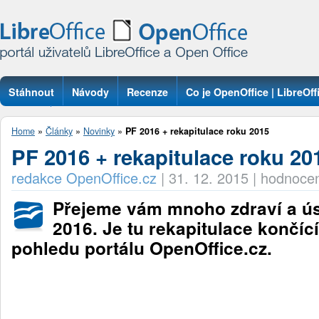
Stáhnout
Návody
Recenze
Co je OpenOffice | LibreOff
Otázky
Home
»
Články
»
Novinky
»
PF 2016 + rekapitulace roku 2015
PF 2016 + rekapitulace roku 20
redakce OpenOffice.cz
|
31. 12. 2015
|
hodnocen
Přejeme vám mnoho zdraví a ú
2016. Je tu rekapitulace končíc
pohledu portálu OpenOffice.cz.