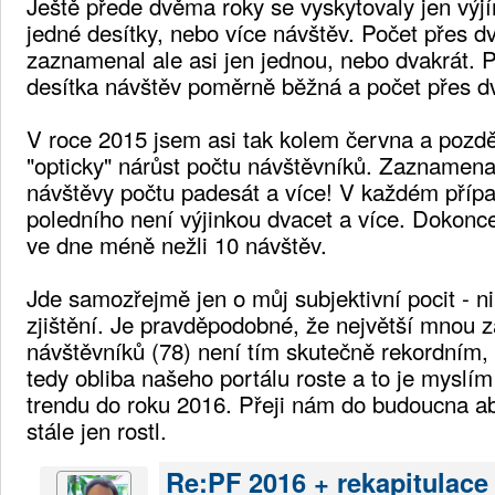
Ještě přede dvěma roky se vyskytovaly jen vý
jedné desítky, nebo více návštěv. Počet přes d
zaznamenal ale asi jen jednou, nebo dvakrát. 
desítka návštěv poměrně běžná a počet přes dv
V roce 2015 jsem asi tak kolem června a pozd
"opticky" nárůst počtu návštěvníků. Zaznamena
návštěvy počtu padesát a více! V každém příp
poledního není výjinkou dvacet a více. Dokonce
ve dne méně nežli 10 návštěv.
Jde samozřejmě jen o můj subjektivní pocit - nik
zjištění. Je pravděpodobné, že největší mnou z
návštěvníků (78) není tím skutečně rekordním, 
tedy obliba našeho portálu roste a to je myslí
trendu do roku 2016. Přeji nám do budoucna ab
stále jen rostl.
Re:PF 2016 + rekapitulace